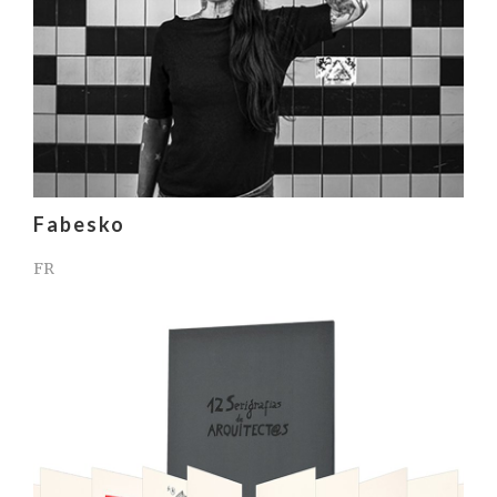
Fabesko
FR