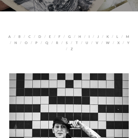
A
B
C
D
E
F
G
H
I
J
K
L
M
N
O
P
Q
R
S
T
U
V
W
X
Y
Z