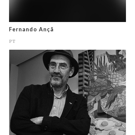
Fernando Ançã
PT