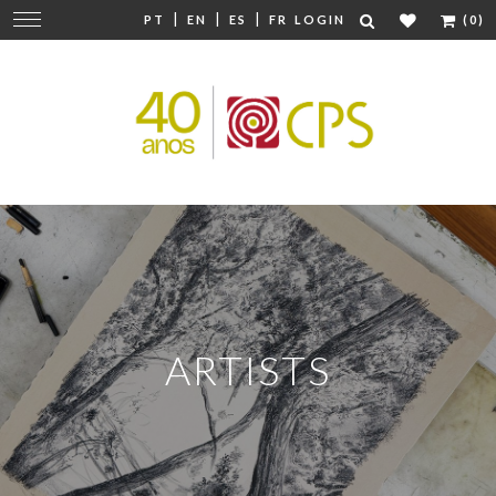
|
|
|
Change
PT
EN
ES
FR
LOGIN
(0)
navigation
ARTISTS