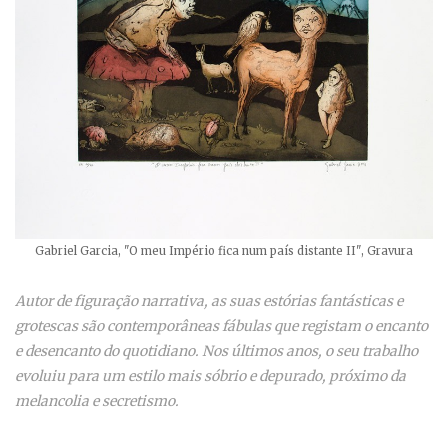
Gabriel Garcia, "O meu Império fica num país distante II", Gravura
Autor de figuração narrativa, as suas estórias fantásticas e
grotescas são contemporâneas fábulas que registam o encanto
e desencanto do quotidiano. Nos últimos anos, o seu trabalho
evoluiu para um estilo mais sóbrio e depurado, próximo da
melancolia e secretismo.