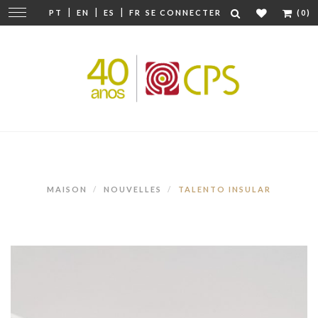
|
|
|
Modifier
PT
EN
ES
FR
SE CONNECTER
(0)
la
navigation
MAISON
NOUVELLES
TALENTO INSULAR