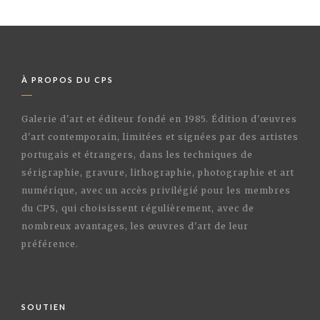
À PROPOS DU CPS
Galerie d'art et éditeur fondé en 1985. Édition d'œuvres
d'art contemporain, limitées et signées par des artistes
portugais et étrangers, dans les techniques de
sérigraphie, gravure, lithographie, photographie et art
numérique, avec un accès privilégié pour les membres
du CPS, qui choisissent régulièrement, avec de
nombreux avantages, les œuvres d'art de leur
préférence.
SOUTIEN