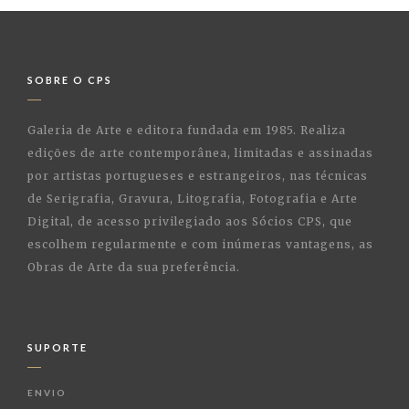
SOBRE O CPS
Galeria de Arte e editora fundada em 1985. Realiza
edições de arte contemporânea, limitadas e assinadas
por artistas portugueses e estrangeiros, nas técnicas
de Serigrafia, Gravura, Litografia, Fotografia e Arte
Digital, de acesso privilegiado aos Sócios CPS, que
escolhem regularmente e com inúmeras vantagens, as
Obras de Arte da sua preferência.
SUPORTE
ENVIO