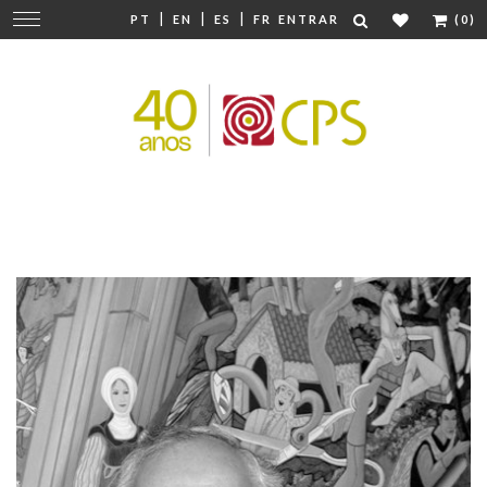
|
|
|
Mudar
PT
EN
ES
FR
ENTRAR
(0)
navegação