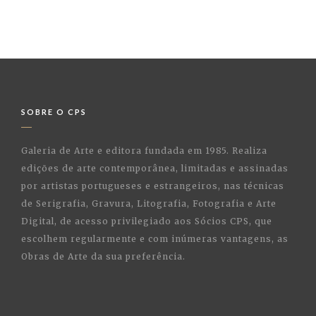
SOBRE O CPS
Galeria de Arte e editora fundada em 1985. Realiza
edições de arte contemporânea, limitadas e assinadas
por artistas portugueses e estrangeiros, nas técnicas
de Serigrafia, Gravura, Litografia, Fotografia e Arte
Digital, de acesso privilegiado aos Sócios CPS, que
escolhem regularmente e com inúmeras vantagens, as
Obras de Arte da sua preferência.