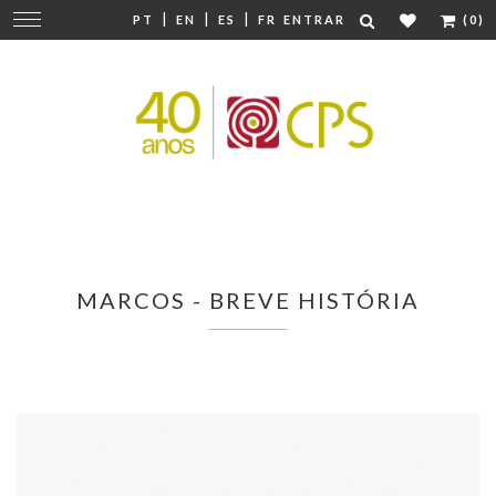
|
|
|
Mudar
PT
EN
ES
FR
ENTRAR
(0)
navegação
MARCOS - BREVE HISTÓRIA