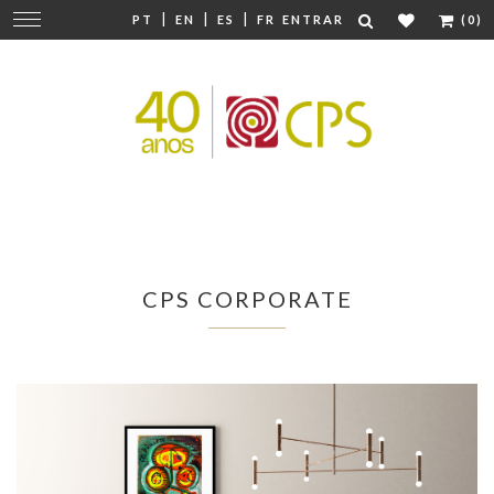
|
|
|
Mudar
PT
EN
ES
FR
ENTRAR
(0)
navegação
CPS CORPORATE