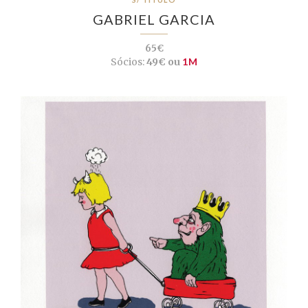
GABRIEL GARCIA
65€
Sócios:
49€ ou
1M