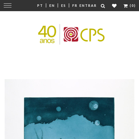
|
|
|
Mudar
PT
EN
ES
FR
ENTRAR
(0)
navegação