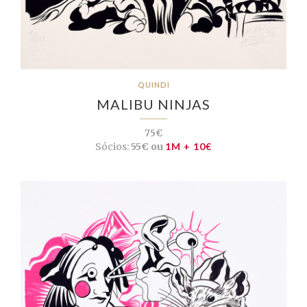
QUINDI
MALIBU NINJAS
75€
Sócios:
55€ ou
1M + 10€