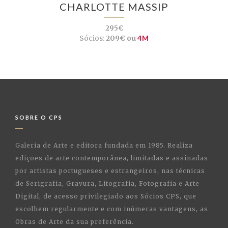
CHARLOTTE MASSIP
295€
Sócios:
209€ ou
4M
SOBRE O CPS
Galeria de Arte e editora fundada em 1985. Realiza
edições de arte contemporânea, limitadas e assinadas
por artistas portugueses e estrangeiros, nas técnicas
de Serigrafia, Gravura, Litografia, Fotografia e Arte
Digital, de acesso privilegiado aos Sócios CPS, que
escolhem regularmente e com inúmeras vantagens, as
Obras de Arte da sua preferência.