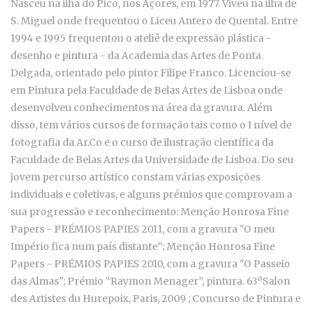
Nasceu na ilha do Pico, nos Açores, em 1977. Viveu na ilha de
S. Miguel onde frequentou o Liceu Antero de Quental. Entre
1994 e 1995 frequentou o ateliê de expressão plástica -
desenho e pintura - da Academia das Artes de Ponta
Delgada, orientado pelo pintor Filipe Franco. Licenciou-se
em Pintura pela Faculdade de Belas Artes de Lisboa onde
desenvolveu conhecimentos na área da gravura. Além
disso, tem vários cursos de formação tais como o I nível de
fotografia da Ar.Co e o curso de ilustração científica da
Faculdade de Belas Artes da Universidade de Lisboa. Do seu
jovem percurso artístico constam várias exposições
individuais e coletivas, e alguns prémios que comprovam a
sua progressão e reconhecimento: Menção Honrosa Fine
Papers - PRÉMIOS PAPIES 2011, com a gravura "O meu
Império fica num país distante”; Menção Honrosa Fine
Papers - PRÉMIOS PAPIES 2010, com a gravura "O Passeio
das Almas"; Prémio “Raymon Menager”, pintura. 63ºSalon
des Artistes du Hurepoix, Paris, 2009 ; Concurso de Pintura e