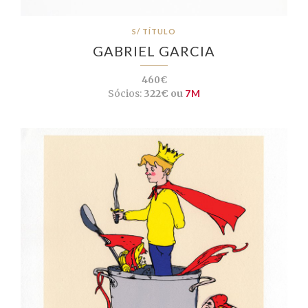
S/ TÍTULO
GABRIEL GARCIA
460€
Sócios:
322€ ou
7M