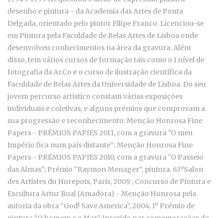
desenho e pintura - da Academia das Artes de Ponta
Delgada, orientado pelo pintor Filipe Franco. Licenciou-se
em Pintura pela Faculdade de Belas Artes de Lisboa onde
desenvolveu conhecimentos na área da gravura. Além
disso, tem vários cursos de formação tais como o I nível de
fotografia da Ar.Co e o curso de ilustração científica da
Faculdade de Belas Artes da Universidade de Lisboa. Do seu
jovem percurso artístico constam várias exposições
individuais e coletivas, e alguns prémios que comprovam a
sua progressão e reconhecimento: Menção Honrosa Fine
Papers - PRÉMIOS PAPIES 2011, com a gravura "O meu
Império fica num país distante”; Menção Honrosa Fine
Papers - PRÉMIOS PAPIES 2010, com a gravura "O Passeio
das Almas"; Prémio “Raymon Menager”, pintura. 63ºSalon
des Artistes du Hurepoix, Paris, 2009 ; Concurso de Pintura e
Escultura Artur Bual (Amadora) - Menção Honrosa pela
autoria da obra “God! Save America”, 2004; 1º Prémio de
pintura “O homem e o Mar”, inserido nas comemorações do