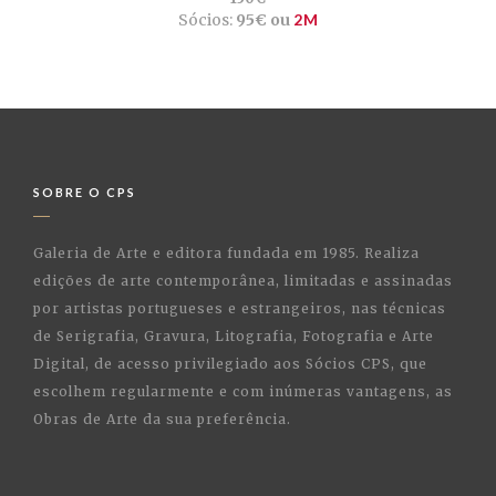
Sócios:
95€ ou
2M
SOBRE O CPS
Galeria de Arte e editora fundada em 1985. Realiza
edições de arte contemporânea, limitadas e assinadas
por artistas portugueses e estrangeiros, nas técnicas
de Serigrafia, Gravura, Litografia, Fotografia e Arte
Digital, de acesso privilegiado aos Sócios CPS, que
escolhem regularmente e com inúmeras vantagens, as
Obras de Arte da sua preferência.