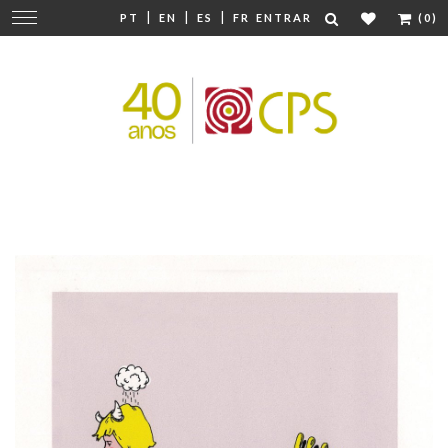
|
|
|
Mudar
PT
EN
ES
FR
ENTRAR
(0)
navegação