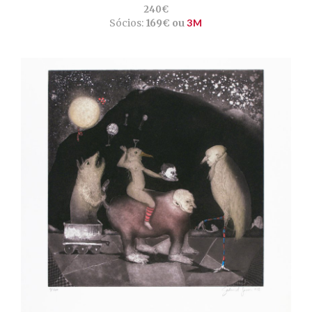
240€
Sócios:
169€ ou
3M