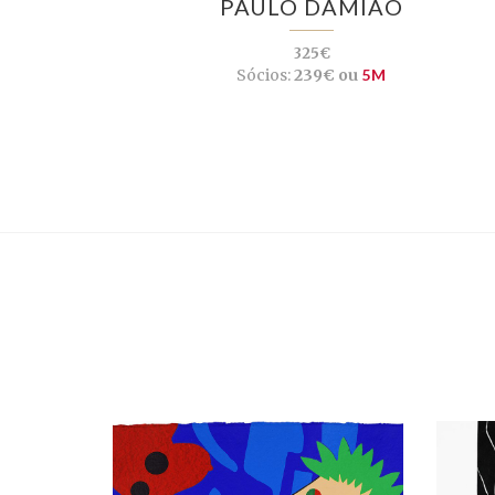
PAULO DAMIÃO
325€
Sócios:
239€ ou
5M