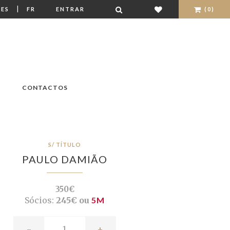
|
ES
FR
ENTRAR
(0)
CONTACTOS
S/ TÍTULO
PAULO DAMIÃO
350€
Sócios:
245€ ou
5M
-
+