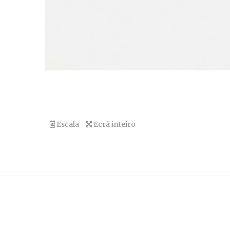
Escala
Ecrã inteiro