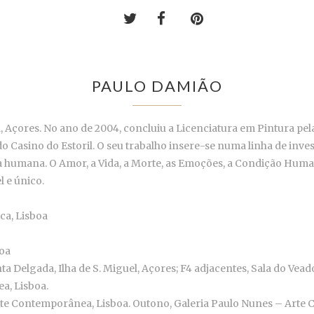
PAULO DAMIÃO
, Açores. No ano de 2004, concluiu a Licenciatura em Pintura pe
do Casino do Estoril. O seu trabalho insere-se numa linha de inv
a humana. O Amor, a Vida, a Morte, as Emoções, a Condição Human
l e único.
ca, Lisboa
boa
a Delgada, Ilha de S. Miguel, Açores; F4 adjacentes, Sala do Vead
a, Lisboa.
te Contemporânea, Lisboa. Outono, Galeria Paulo Nunes – Arte