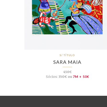
S/ TÍTULO
SARA MAIA
450€
Sócios:
350€ ou
7M + 50€