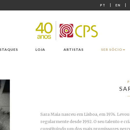
|
|
PT
EN
STAQUES
LOJA
ARTISTAS
SER SÓCIO
P
SA
Sara Maia nasceu em Lisboa, em 1974. Levou
regularmente desde 1992. O seu talento e cr
constituindo um dos mais promissores percu