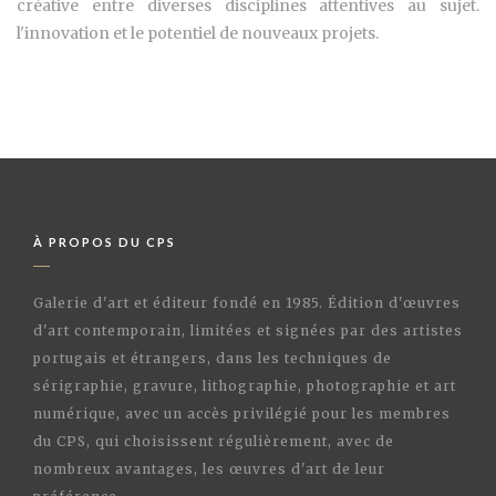
créative entre diverses disciplines attentives au sujet.
l'innovation et le potentiel de nouveaux projets.
À PROPOS DU CPS
Galerie d'art et éditeur fondé en 1985. Édition d'œuvres
d'art contemporain, limitées et signées par des artistes
portugais et étrangers, dans les techniques de
sérigraphie, gravure, lithographie, photographie et art
numérique, avec un accès privilégié pour les membres
du CPS, qui choisissent régulièrement, avec de
nombreux avantages, les œuvres d'art de leur