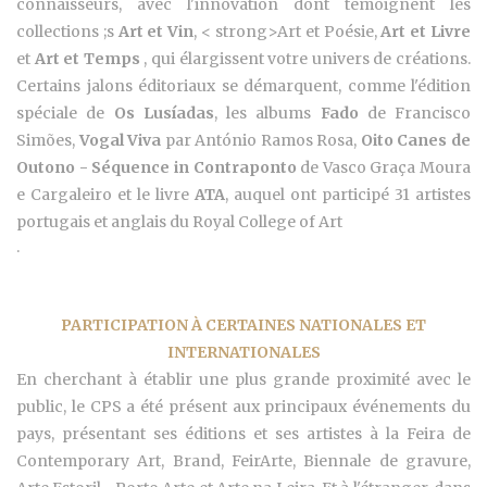
connaisseurs, avec l'innovation dont témoignent les
collections ;s
Art et Vin
, < strong>Art et Poésie,
Art et Livre
et
Art et Temps
, qui élargissent votre univers de créations.
Certains jalons éditoriaux se démarquent, comme l'édition
spéciale de
Os Lusíadas
, les albums
Fado
de Francisco
Simões,
Vogal Viva
par António Ramos Rosa,
Oito Canes de
Outono - Séquence in Contraponto
de Vasco Graça Moura
e Cargaleiro et le livre
ATA
, auquel ont participé 31 artistes
portugais et anglais du Royal College of Art
.
PARTICIPATION À CERTAINES NATIONALES ET
INTERNATIONALES
En cherchant à établir une plus grande proximité avec le
public, le CPS a été présent aux principaux événements du
pays, présentant ses éditions et ses artistes à la Feira de
Contemporary Art, Brand, FeirArte, Biennale de gravure,