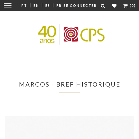
|
|
|
Modifier
PT
EN
ES
FR
SE CONNECTER
(0)
la
navigation
MARCOS - BREF HISTORIQUE