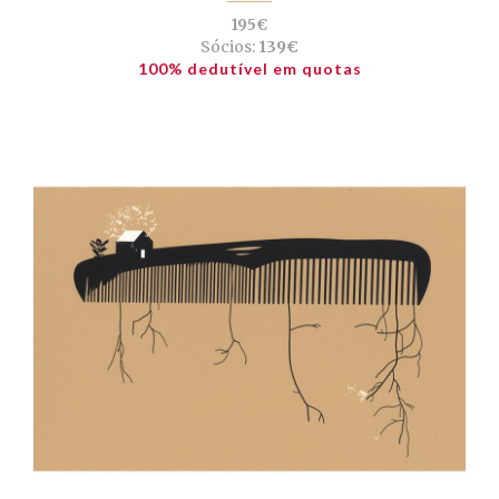
195€
Sócios:
139€
100% dedutível em quotas