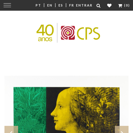
|
|
|
Mudar
PT
EN
ES
FR
ENTRAR
(0)
navegação