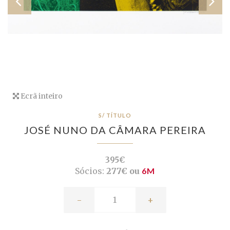
Ecrã inteiro
S/ TÍTULO
JOSÉ NUNO DA CÂMARA PEREIRA
395€
Sócios:
277€ ou
6M
-
+