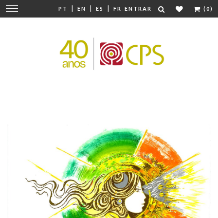
|
|
|
Mudar
PT
EN
ES
FR
ENTRAR
(0)
navegação