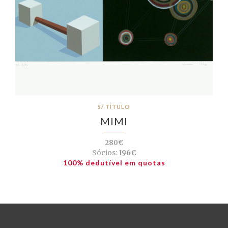
S/ TÍTULO
MIMI
280€
Sócios:
196€
100% dedutível em quotas