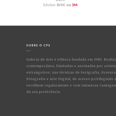
Sócios:
169€ ou
3M
SOBRE O CPS
Galeria de Arte e editora fundada em 1985. Realiz
contemporânea, limitadas e assinadas por artist
estrangeiros, nas técnicas de Serigrafia, Gravura,
Fotografia e Arte Digital, de acesso privilegiado
escolhem regularmente e com inúmeras vantagens
da sua preferência.