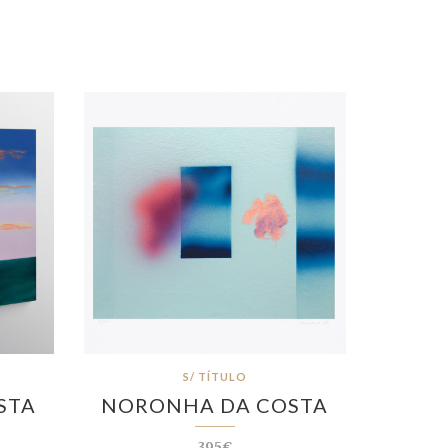
S/ TÍTULO
STA
NORONHA DA COSTA
395€