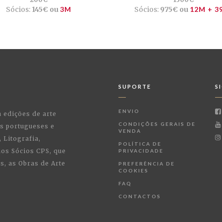
Sócios:
145€ ou
3M
Sócios:
975€ ou
12M + 3
SUPORTE
S
ENVIO
a edições de arte
CONDIÇÕES GERAIS DE
as portugueses e
VENDA
 Litografia,
POLÍTICA DE
 aos Sócios CPS, que
PRIVACIDADE
, as Obras de Arte
PREFERÊNCIA DE
COOKIES
FAQ
CONTACTOS