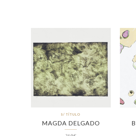
S/ TÍTULO
MAGDA DELGADO
B
240€