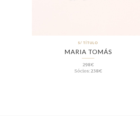
S/ TÍTULO
MARIA TOMÁS
298€
Sócios:
238€