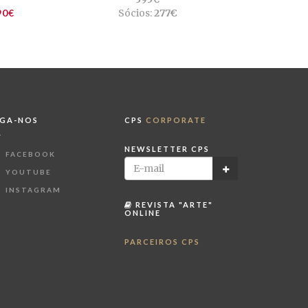
90€
Sócios:
277€
IGA-NOS
CPS
CORPORATE
NEWSLETTER CPS
FACEBOOK
YOUTUBE
INSTAGRAM
REVISTA "ARTE"
ONLINE
PARCEIROS CPS