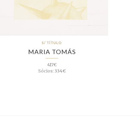
S/ TÍTULO
MARIA TOMÁS
417€
Sócios:
334€