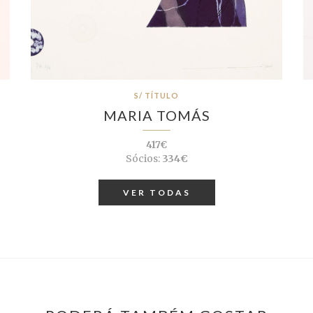
S/ TÍTULO
MARIA TOMÁS
417€
Sócios:
334€
VER TODAS