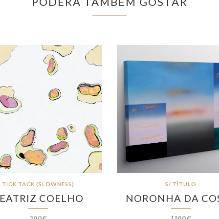
PODERÁ TAMBÉM GOSTAR
TICK TACK (SLOWNESS)
S/ TÍTULO
EATRIZ COELHO
NORONHA DA CO
200€
1300€