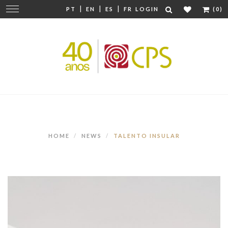
|
|
|
Change
PT
EN
ES
FR
LOGIN
(0)
navigation
HOME
NEWS
TALENTO INSULAR