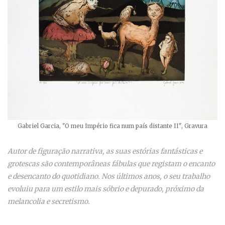
Gabriel Garcia, "O meu Império fica num país distante II", Gravura
Autor de figuração narrativa, as suas estórias fantásticas e
grotescas são contemporâneas fábulas que registam o encanto
e desencanto do quotidiano. Nos últimos anos, o seu trabalho
evoluiu para um estilo mais sóbrio e depurado, próximo da
melancolia e secretismo.