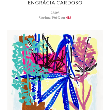
ENGRÁCIA CARDOSO
280€
Sócios:
196€ ou
4M