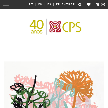
|
|
|
Mudar
PT
EN
ES
FR
ENTRAR
(0)
navegação