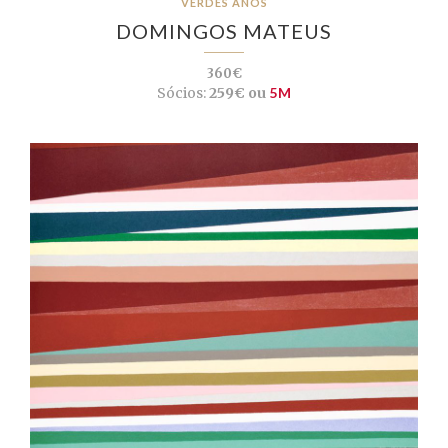
VERDES ANOS
DOMINGOS MATEUS
360€
Sócios:
259€ ou
5M