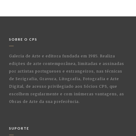
SOBRE O CPS
Galeria de Arte e editora fundada em 1985. Realiza
edições de arte contemporânea, limitadas e assinadas
por artistas portugueses e estrangeiros, nas técnicas
de Serigrafia, Gravura, Litografia, Fotografia e Arte
Digital, de acesso privilegiado aos Sócios CPS, que
escolhem regularmente e com inúmeras vantagens, as
Obras de Arte da sua preferência.
SUPORTE