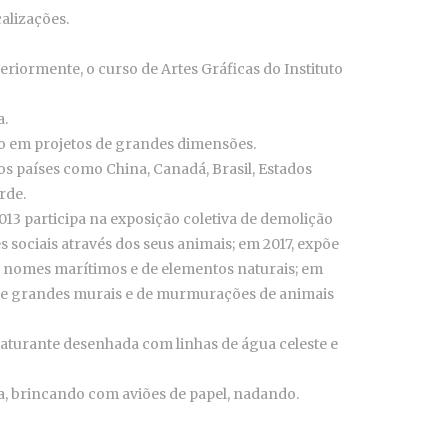
alizações.
eriormente, o curso de Artes Gráficas do Instituto
a.
ndo em projetos de grandes dimensões.
os países como China, Canadá, Brasil, Estados
rde.
13 participa na exposição coletiva de demolição
sociais através dos seus animais; em 2017, expõe
m nomes marítimos e de elementos naturais; em
ho de grandes murais e de murmurações de animais
aturante desenhada com linhas de água celeste e
a, brincando com aviões de papel, nadando.