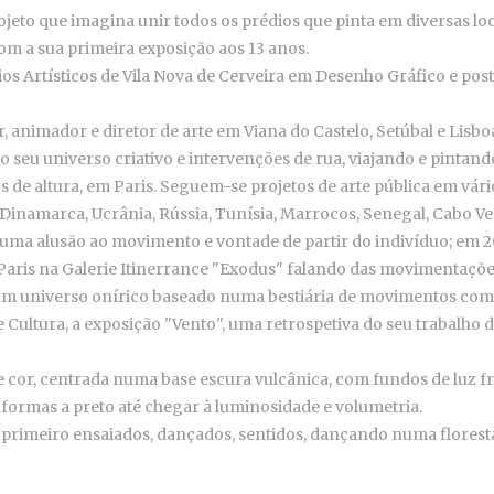
jeto que imagina unir todos os prédios que pinta em diversas loc
om a sua primeira exposição aos 13 anos.
ios Artísticos de Vila Nova de Cerveira em Desenho Gráfico e post
, animador e diretor de arte em Viana do Castelo, Setúbal e Lisbo
o seu universo criativo e intervenções de rua, viajando e pinta
s de altura, em Paris. Seguem-se projetos de arte pública em vári
, Dinamarca, Ucrânia, Rússia, Tunísia, Marrocos, Senegal, Cabo Ve
 uma alusão ao movimento e vontade de partir do indivíduo; em 20
aris na Galerie Itinerrance "Exodus" falando das movimentações 
o um universo onírico baseado numa bestiária de movimentos co
de Cultura, a exposição "Vento", uma retrospetiva do seu trabal
cor, centrada numa base escura vulcânica, com fundos de luz fr
 formas a preto até chegar à luminosidade e volumetria.
 primeiro ensaiados, dançados, sentidos, dançando numa florest