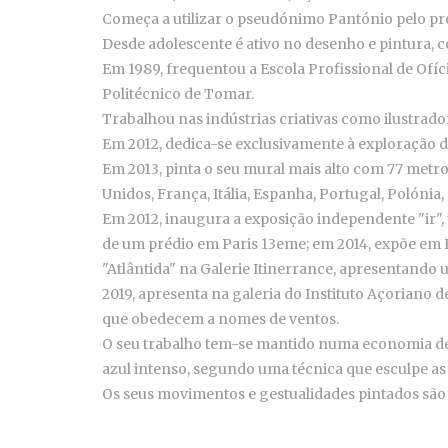
Começa a utilizar o pseudónimo Pantónio pelo pro
Desde adolescente é ativo no desenho e pintura, c
Em 1989, frequentou a Escola Profissional de Ofíc
Politécnico de Tomar.
Trabalhou nas indústrias criativas como ilustrador
Em 2012, dedica-se exclusivamente à exploração d
Em 2013, pinta o seu mural mais alto com 77 metro
Unidos, França, Itália, Espanha, Portugal, Polónia
Em 2012, inaugura a exposição independente "ir",
de um prédio em Paris 13eme; em 2014, expõe em P
"Atlântida" na Galerie Itinerrance, apresentand
2019, apresenta na galeria do Instituto Açoriano 
que obedecem a nomes de ventos.
O seu trabalho tem-se mantido numa economia de 
azul intenso, segundo uma técnica que esculpe as
Os seus movimentos e gestualidades pintados são