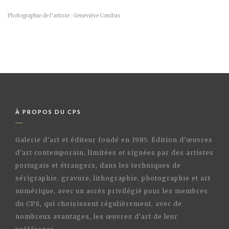
Photographie de l’artiste : Geneviève Combas
À PROPOS DU CPS
Galerie d'art et éditeur fondé en 1985. Édition d'œuvres
d'art contemporain, limitées et signées par des artistes
portugais et étrangers, dans les techniques de
sérigraphie, gravure, lithographie, photographie et art
numérique, avec un accès privilégié pour les membres
du CPS, qui choisissent régulièrement, avec de
nombreux avantages, les œuvres d'art de leur