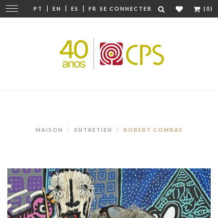
|
|
|
Modifier
PT
EN
ES
FR
SE CONNECTER
(0)
la
navigation
MAISON
ENTRETIEN
ROBERT COMBAS