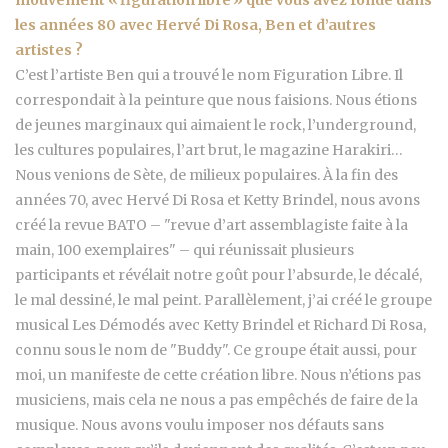
mouvement « figuration libre » que vous avez fondé dans
les années 80 avec Hervé Di Rosa, Ben et d’autres
artistes ?
C’est l’artiste Ben qui a trouvé le nom Figuration Libre. Il
correspondait à la peinture que nous faisions. Nous étions
de jeunes marginaux qui aimaient le rock, l’underground,
les cultures populaires, l’art brut, le magazine Harakiri…
Nous venions de Sète, de milieux populaires. À la fin des
années 70, avec Hervé Di Rosa et Ketty Brindel, nous avons
créé la revue BATO – "revue d’art assemblagiste faite à la
main, 100 exemplaires" – qui réunissait plusieurs
participants et révélait notre goût pour l’absurde, le décalé,
le mal dessiné, le mal peint. Parallèlement, j’ai créé le groupe
musical Les Démodés avec Ketty Brindel et Richard Di Rosa,
connu sous le nom de "Buddy". Ce groupe était aussi, pour
moi, un manifeste de cette création libre. Nous n’étions pas
musiciens, mais cela ne nous a pas empêchés de faire de la
musique. Nous avons voulu imposer nos défauts sans