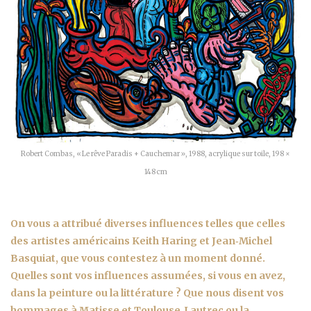
Robert Combas, « Le rêve Paradis + Cauchemar », 1988, acrylique sur toile, 198 ×
148 cm
On vous a attribué diverses influences telles que celles
des artistes américains Keith Haring et Jean‑Michel
Basquiat, que vous contestez à un moment donné.
Quelles sont vos influences assumées, si vous en avez,
dans la peinture ou la littérature ? Que nous disent vos
hommages à Matisse et Toulouse‑Lautrec ou la