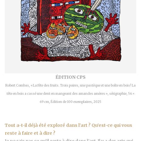
ÉDITION CPS
Robert Combas, « La fête des fruits. Trois poires, une pastèque et une boîte en bois ! La
tête en bois a cassé une dent en mangeant des amandes amères », sérigraphie, 56 ×
69 cm, Édition de 100 exemplaires, 2025
Tout a-t-il déjà été exploré dans l’art ? Qu’est-ce qui vous
reste à faire et à dire ?
Je ne sais pas ce qu’il reste à dire dans l’art. Il y a des arts qui