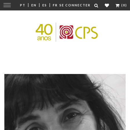
|
|
|
Modifier
PT
EN
ES
FR
SE CONNECTER
(0)
la
navigation