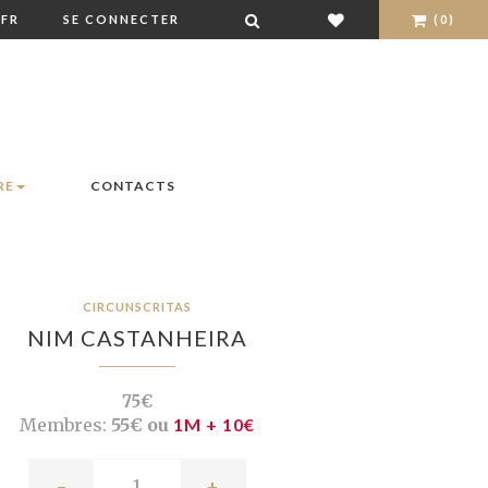
FR
SE CONNECTER
(0)
RE
CONTACTS
CIRCUNSCRITAS
NIM CASTANHEIRA
75€
Membres:
55€ ou
1M + 10€
-
+