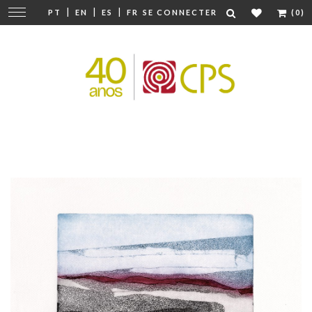
|
|
|
Modifier
PT
EN
ES
FR
SE CONNECTER
(0)
la
navigation