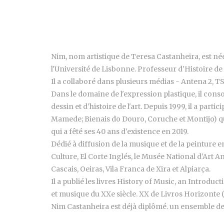
Nim, nom artistique de Teresa Castanheira, est née
l'Université de Lisbonne. Professeur d'Histoire de 
Il a collaboré dans plusieurs médias - Antena 2, TS
Dans le domaine de l'expression plastique, il conso
dessin et d'histoire de l'art. Depuis 1999, il a part
Mamede; Bienais do Douro, Coruche et Montijo) qu'à 
qui a fêté ses 40 ans d'existence en 2019.
Dédié à diffusion de la musique et de la peinture en
Culture, El Corte Inglés, le Musée National d'Art 
Cascais, Oeiras, Vila Franca de Xira et Alpiarça.
Il a publié les livres History of Music, an Introdu
et musique du XXe siècle. XX de Livros Horizonte 
Nim Castanheira est déjà diplômé. un ensemble de 