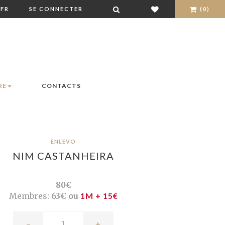
FR
SE CONNECTER
(0)
RE
CONTACTS
ENLEVO
NIM CASTANHEIRA
80€
Membres:
63€ ou
1M + 15€
-
+