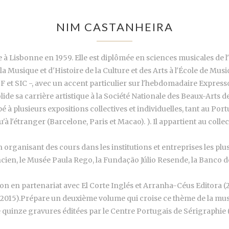
NIM CASTANHEIRA
 à Lisbonne en 1959. Elle est diplômée en sciences musicales de 
la Musique et d'Histoire de la Culture et des Arts à l'École de Mu
F et SIC -, avec un accent particulier sur l'hebdomadaire Expresso
lide sa carrière artistique à la Société Nationale des Beaux-Arts d
icipé à plusieurs expositions collectives et individuelles, tant au P
l'étranger (Barcelone, Paris et Macao). ). Il appartient au collect
 organisant des cours dans les institutions et entreprises les plus
Ancien, le Musée Paula Rego, la Fundação Júlio Resende, la Banco
ction en partenariat avec El Corte Inglés et Arranha-Céus Editora 
(2015).Prépare un deuxième volume qui croise ce thème de la mus
quinze gravures éditées par le Centre Portugais de Sérigraphie (2