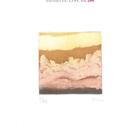
Membres:
139€ ou
3M