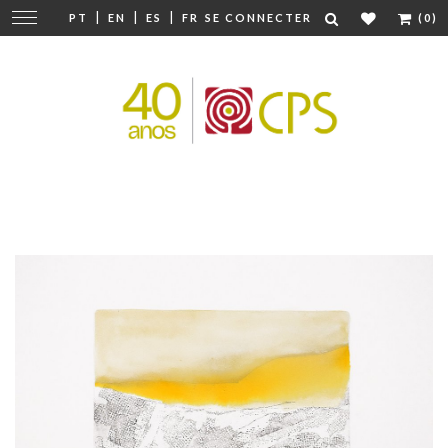
|
|
|
Modifier
PT
EN
ES
FR
SE CONNECTER
(0)
la
navigation