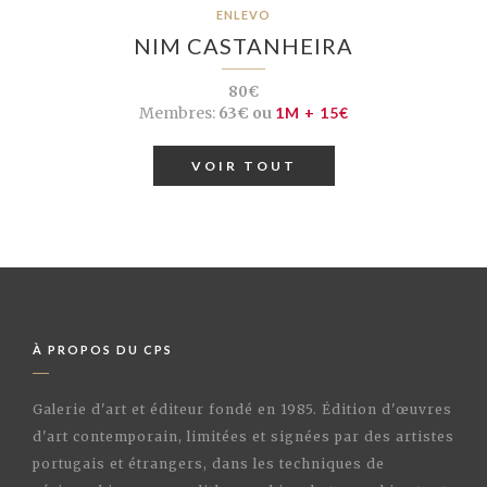
ENLEVO
NIM CASTANHEIRA
80€
Membres:
63€ ou
1M + 15€
VOIR TOUT
À PROPOS DU CPS
Galerie d'art et éditeur fondé en 1985. Édition d'œuvres
d'art contemporain, limitées et signées par des artistes
portugais et étrangers, dans les techniques de