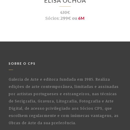
ELISA OCHOA
430€
Sócios:
299€ ou
6M
SOBRE O CPS
Galeria de Arte e editora fundada em 1985. Realiza
edições de arte contemporânea, limitadas e assinadas
por artistas portugueses e estrangeiros, nas técnicas
de Serigrafia, Gravura, Litografia, Fotografia e Arte
Digital, de acesso privilegiado aos Sócios CPS, que
escolhem regularmente e com inúmeras vantagens, as
Obras de Arte da sua preferência.