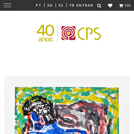
|
|
|
Mudar
PT
EN
ES
FR
ENTRAR
(0)
navegação