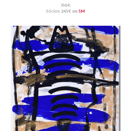
350€
Sócios:
245€ ou
5M