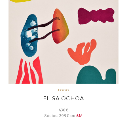
FOGO
ELISA OCHOA
430€
Sócios:
299€ ou
6M