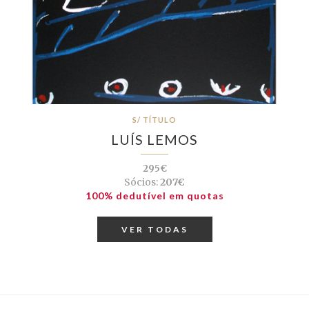
S/ TÍTULO
LUÍS LEMOS
295€
Sócios:
207€
100% dedutível em quotas
VER TODAS