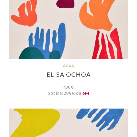
ÁGUA
ELISA OCHOA
430€
Sócios:
299€ ou
6M