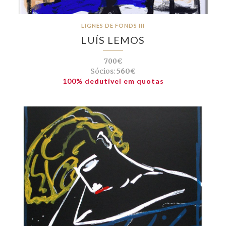
LIGNES DE FONDS III
LUÍS LEMOS
700€
Sócios:
560€
100% dedutível em quotas