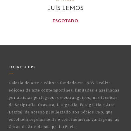
LUÍS LEMOS
ESGOTADO
SOBRE O CPS
Galeria de Arte e editora fundada em 1985. Realiza
edições de arte contemporânea, limitadas e assinadas
por artistas portugueses e estrangeiros, nas técnicas
de Serigrafia, Gravura, Litografia, Fotografia e Arte
Digital, de acesso privilegiado aos Sócios CPS, que
escolhem regularmente e com inúmeras vantagens, as
Obras de Arte da sua preferência.