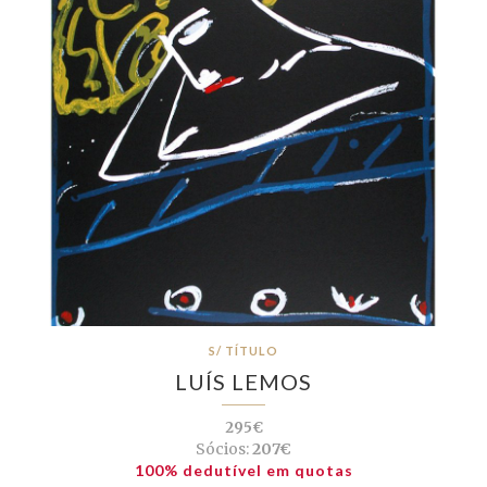
S/ TÍTULO
LUÍS LEMOS
295€
Sócios:
207€
100% dedutível em quotas