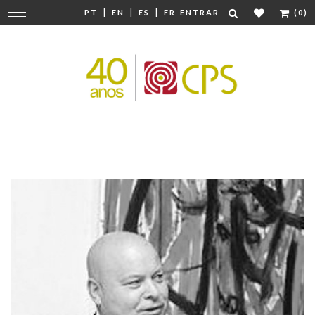
|
|
|
Mudar
PT
EN
ES
FR
ENTRAR
(0)
navegação