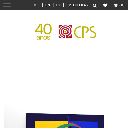
|
|
|
Mudar
PT
EN
ES
FR
ENTRAR
(0)
navegação