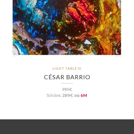
LIGHT TABLE III
CÉSAR BARRIO
395€
Sócios:
289€ ou
6M