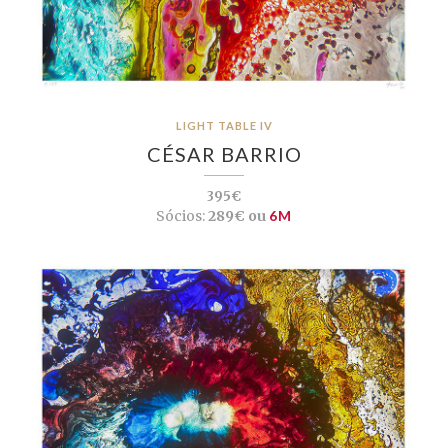
LIGHT TABLE IV
CÉSAR BARRIO
395€
Sócios:
289€ ou
6M