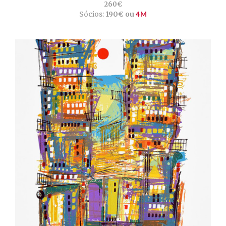
260€
Sócios:
190€ ou
4M