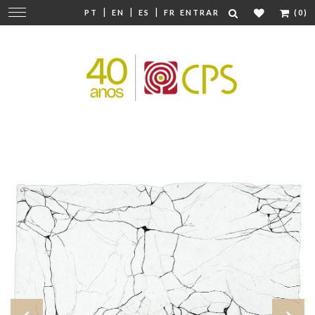
|
|
|
Mudar
PT
EN
ES
FR
ENTRAR
(0)
navegação