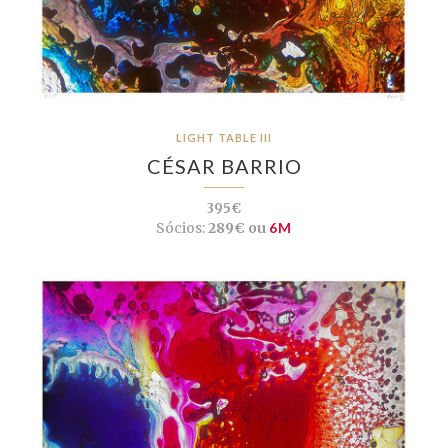
LIGHT TABLE III
CÉSAR BARRIO
395€
Sócios:
289€ ou
6M