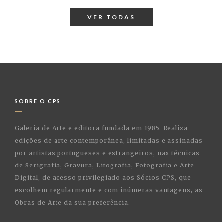
VER TODAS
SOBRE O CPS
Galeria de Arte e editora fundada em 1985. Realiza
edições de arte contemporânea, limitadas e assinadas
por artistas portugueses e estrangeiros, nas técnicas
de Serigrafia, Gravura, Litografia, Fotografia e Arte
Digital, de acesso privilegiado aos Sócios CPS, que
escolhem regularmente e com inúmeras vantagens, as
Obras de Arte da sua preferência.