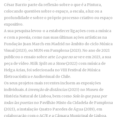
César Barrio parte da reflexão sobre o que é a Pintura,
colocando questões sobre o espaço, a escala, a luz ou a
profundidade e sobre o próprio processo criativo ou espaço
expositivo.
A sua pesquisa levou-o a estabelecer ligações com a música
e com a poesia, como nas suas últimas ações artísticas na
Fundação Juan March em Madrid no âmbito do ciclo Música
Visual (2023), ou MUN em Pamplona (2023). No ano de 2021
publicou o ensaio sobre arte
Lo que no se ve
e em 2023, a sua
peça de vídeo
Milk Split on a Stone
(2022) com música de
Helga Arias, foi selecionada no VIII Festival de Música
Eletroacústica e Audiovisual do Chile.
Os seus projetos mais recentes incluem as exposições
individuais
A invenção de
distâncias
(2023) no Museu de
História Natural de Lisboa, bem como
Solo lo que
pasa por
todas las puertas
no Pavilhão Misto da Cidadela de Pamplona
(2021), a instalação Quatro Paredes de Água (2019), em
colaboração com o AC/E e a Câmara Municipal de Lisboa,