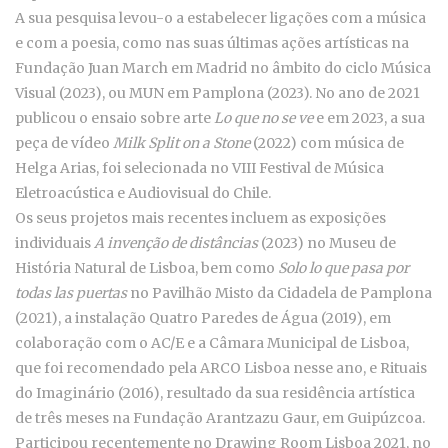
A sua pesquisa levou-o a estabelecer ligações com a música
e com a poesia, como nas suas últimas ações artísticas na
Fundação Juan March em Madrid no âmbito do ciclo Música
Visual (2023), ou MUN em Pamplona (2023). No ano de 2021
publicou o ensaio sobre arte
Lo que no se ve
e em 2023, a sua
peça de vídeo
Milk Split on a Stone
(2022) com música de
Helga Arias, foi selecionada no VIII Festival de Música
Eletroacústica e Audiovisual do Chile.
Os seus projetos mais recentes incluem as exposições
individuais
A invenção de
distâncias
(2023) no Museu de
História Natural de Lisboa, bem como
Solo lo que
pasa por
todas las puertas
no Pavilhão Misto da Cidadela de Pamplona
(2021), a instalação Quatro Paredes de Água (2019), em
colaboração com o AC/E e a Câmara Municipal de Lisboa,
que foi recomendado pela ARCO Lisboa nesse ano, e Rituais
do Imaginário (2016), resultado da sua residência artística
de três meses na Fundação Arantzazu Gaur, em Guipúzcoa.
Participou recentemente no Drawing Room Lisboa 2021, no