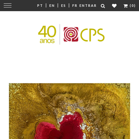
|
|
|
Mudar
PT
EN
ES
FR
ENTRAR
(0)
navegação