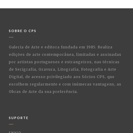
SOBRE O CPS
Galeria de Arte e editora fundada em 1985. Realiza
edições de arte contemporânea, limitadas e assinadas
por artistas portugueses e estrangeiros, nas técnicas
de Serigrafia, Gravura, Litografia, Fotografia e Arte
Digital, de acesso privilegiado aos Sócios CPS, que
escolhem regularmente e com inúmeras vantagens, as
Obras de Arte da sua preferência.
SUPORTE
ENVIO