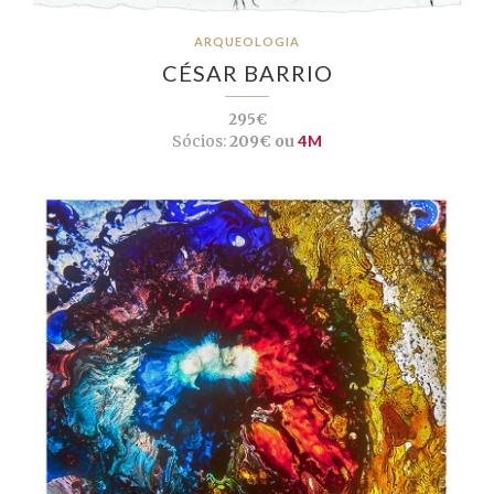
ARQUEOLOGIA
CÉSAR BARRIO
295€
Sócios:
209€ ou
4M