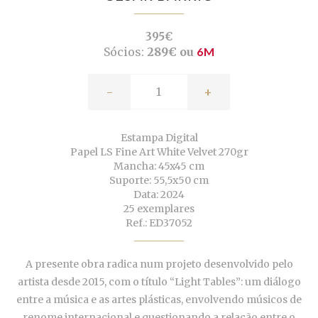
395€
Sócios:
289€ ou
6M
-
+
Estampa Digital
Papel LS Fine Art White Velvet 270gr
Mancha: 45x45 cm
Suporte: 55,5x50 cm
Data: 2024
25 exemplares
Ref.: ED37052
A presente obra radica num projeto desenvolvido pelo
artista desde 2015, com o
título “Light Tables”: um diálogo
entre a música e as artes plásticas, envolvendo músicos de
renome
internacional e questionando a relação entre o