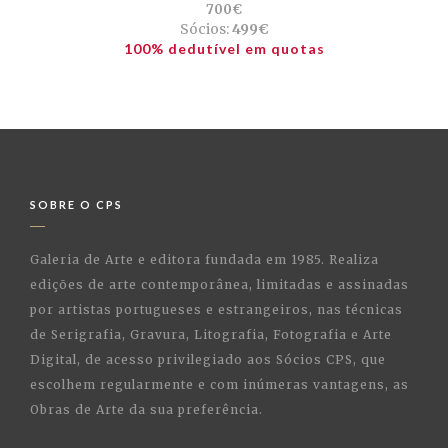
700€
Sócios:
499€
100% dedutível em quotas
SOBRE O CPS
Galeria de Arte e editora fundada em 1985. Realiza
edições de arte contemporânea, limitadas e assinadas
por artistas portugueses e estrangeiros, nas técnicas
de Serigrafia, Gravura, Litografia, Fotografia e Arte
Digital, de acesso privilegiado aos Sócios CPS, que
escolhem regularmente e com inúmeras vantagens, as
Obras de Arte da sua preferência.