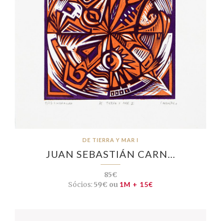
DE TIERRA Y MAR I
JUAN SEBASTIÁN CARN…
85€
Sócios:
59€ ou
1M + 15€