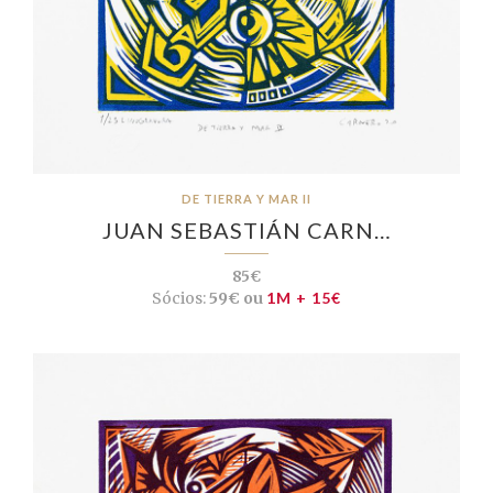
DE TIERRA Y MAR II
JUAN SEBASTIÁN CARN…
85€
Sócios:
59€ ou
1M + 15€