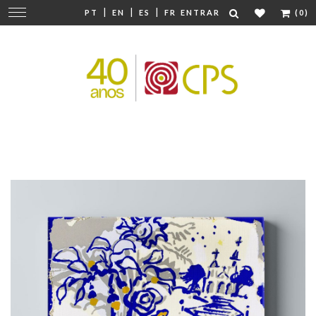
|
|
|
Mudar
PT
EN
ES
FR
ENTRAR
(0)
navegação