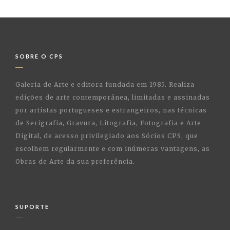
SOBRE O CPS
Galeria de Arte e editora fundada em 1985. Realiza
edições de arte contemporânea, limitadas e assinadas
por artistas portugueses e estrangeiros, nas técnicas
de Serigrafia, Gravura, Litografia, Fotografia e Arte
Digital, de acesso privilegiado aos Sócios CPS, que
escolhem regularmente e com inúmeras vantagens, as
Obras de Arte da sua preferência.
SUPORTE