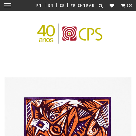
|
|
|
Mudar
PT
EN
ES
FR
ENTRAR
(0)
navegação