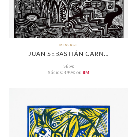
MENSAGE
JUAN SEBASTIÁN CARN…
565€
Sócios:
399€ ou
8M