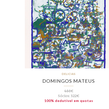
DELICIAS
DOMINGOS MATEUS
460€
Sócios:
322€
100% dedutível em quotas