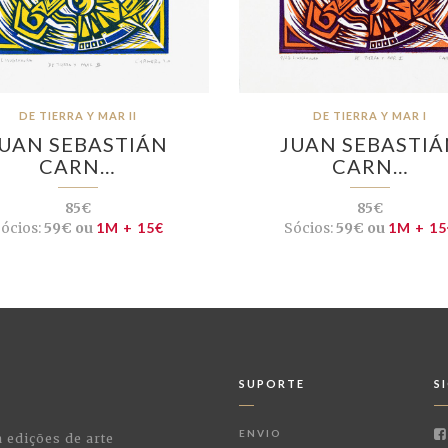
DE TIERRA Y MAR II
DE TIERRA Y MAR I
JUAN SEBASTIÁN
JUAN SEBASTIÁ
CARN…
CARN…
85€
85€
ócios:
59€ ou
1M + 15€
Sócios:
59€ ou
1M + 15
SUPORTE
S
ENVIO
a edições de arte