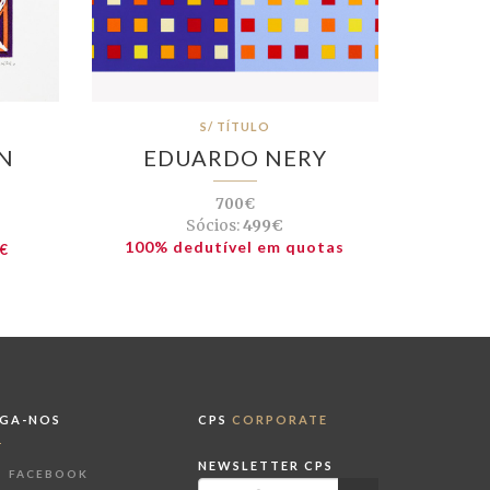
S/ TÍTULO
N
EDUARDO NERY
700€
Sócios:
499€
100% dedutível em quotas
€
IGA-NOS
CPS
CORPORATE
NEWSLETTER CPS
FACEBOOK