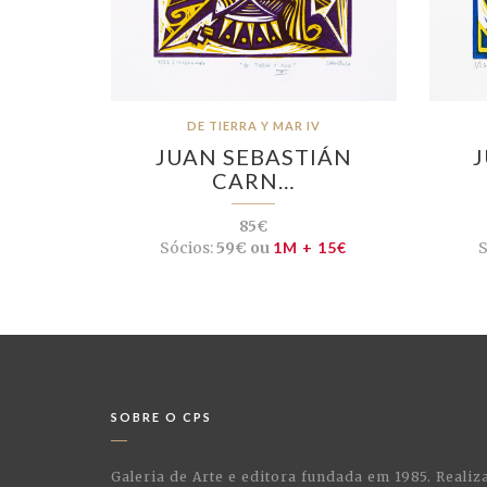
DE TIERRA Y MAR IV
JUAN SEBASTIÁN
CARN…
85€
Sócios:
59€ ou
1M + 15€
S
SOBRE O CPS
Galeria de Arte e editora fundada em 1985. Realiz