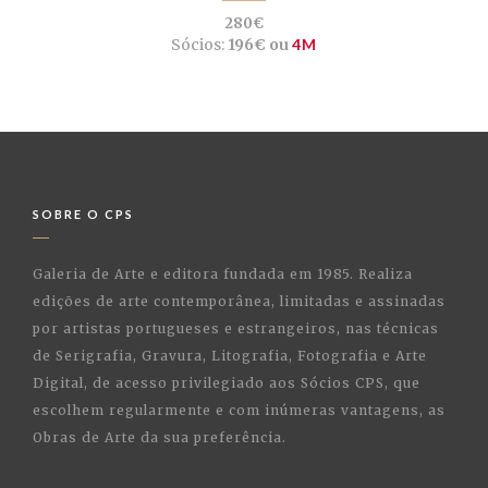
280€
Sócios:
196€ ou
4M
SOBRE O CPS
Galeria de Arte e editora fundada em 1985. Realiza
edições de arte contemporânea, limitadas e assinadas
por artistas portugueses e estrangeiros, nas técnicas
de Serigrafia, Gravura, Litografia, Fotografia e Arte
Digital, de acesso privilegiado aos Sócios CPS, que
escolhem regularmente e com inúmeras vantagens, as
Obras de Arte da sua preferência.