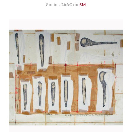
Sócios:
266€ ou
5M