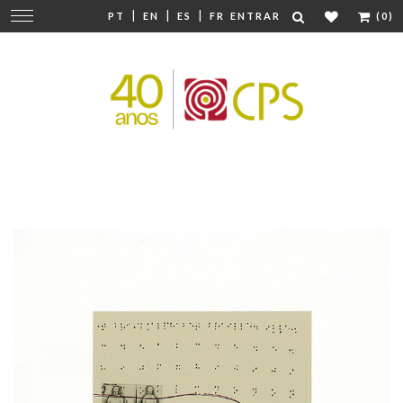
|
|
|
Mudar
PT
EN
ES
FR
ENTRAR
(0)
navegação