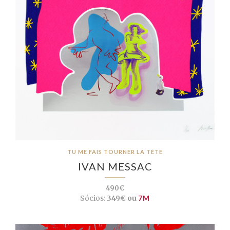
TU ME FAIS TOURNER LA TÊTE
IVAN MESSAC
490€
Sócios:
349€ ou
7M