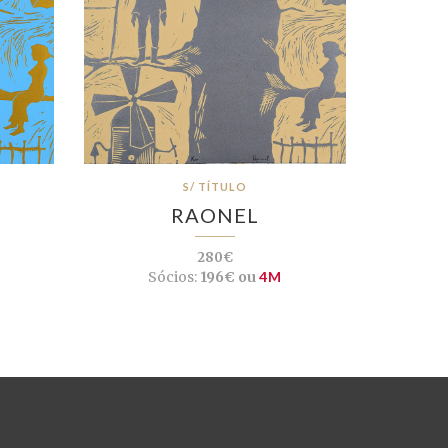
S/ TÍTULO
RAONEL
280€
Sócios:
196€ ou
4M