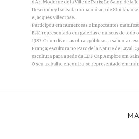
d'Art Moderne de la Ville de Paris; Le Salon de la 
Descombey baseada numa música de Stockhausen, no
e Jacques Villecrose.
Participou em numerosas e importantes manifesta
Está representado em galerias e museus de todo o
1983. Criou diversas obras públicas, a salientar: e
França; escultura no Parc de la Nature de Laval, 
escultura para a sede da EDF Cap Ampère em Saint 
O seu trabalho encontra-se representado em inúme
MA