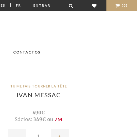
|
ES
FR
ENTRAR
(0)
CONTACTOS
TU ME FAIS TOURNER LA TÊTE
IVAN MESSAC
490€
Sócios:
349€ ou
7M
-
+