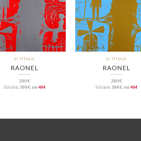
S/ TÍTULO
S/ TÍTULO
RAONEL
RAONEL
280€
280€
Sócios:
196€ ou
4M
Sócios:
196€ ou
4M