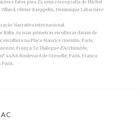
nários e fatos para
Es
, uma coreografia de Michel
illard, Olivier Kaeppelin, Dominique Labarrière
ração Narrativa internacional.
Itália. As suas primeiras esculturas datam de
a; escultura na Place Maurice Quentin, Paris,
assonne, França; Le Dialogue d'Archimède,
nº 44/46 Boulevard de Grenelle, Paris, França.
 Paris.
SAC