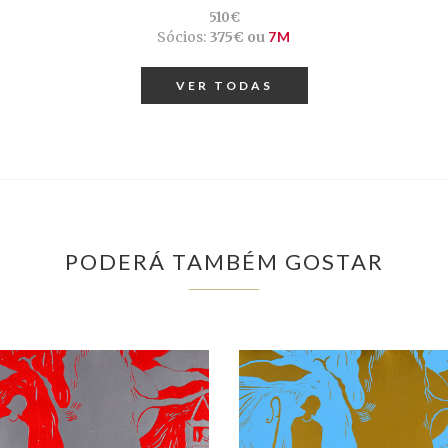
510€
Sócios:
375€ ou
7M
VER TODAS
PODERÁ TAMBÉM GOSTAR