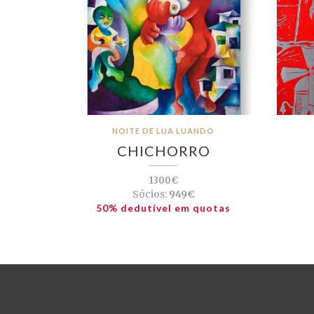
NOITE DE LUA LUANDO
CHICHORRO
1300€
Sócios:
949€
50% dedutível em quotas