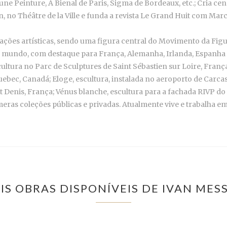
Jeune Peinture, A Bienal de Paris, Sigma de Bordeaux, etc.; Cria ce
 Théâtre de la Ville e funda a revista Le Grand Huit com Marc V
ções artísticas, sendo uma figura central do Movimento da Figu
 mundo, com destaque para França, Alemanha, Irlanda, Espanha e 
scultura no Parc de Sculptures de Saint Sébastien sur Loire, Franç
Quebec, Canadá; Eloge, escultura, instalada no aeroporto de Carc
Denis, França; Vénus blanche, escultura para a fachada RIVP do 
ras coleções públicas e privadas. Atualmente vive e trabalha em
IS OBRAS DISPONÍVEIS DE IVAN MES