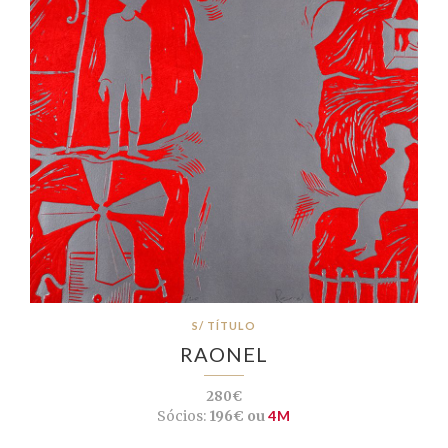
S/ TÍTULO
RAONEL
280€
Sócios:
196€ ou
4M