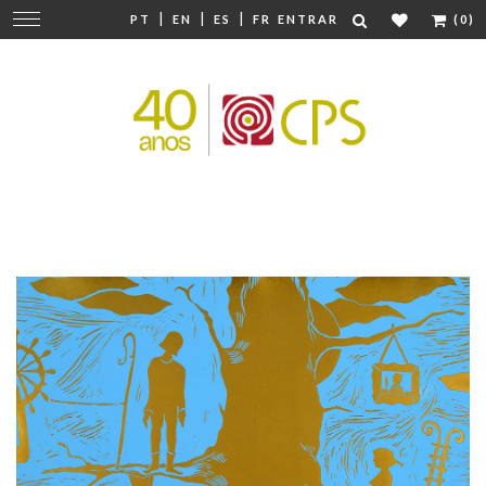
|
|
|
Mudar
PT
EN
ES
FR
ENTRAR
(0)
navegação