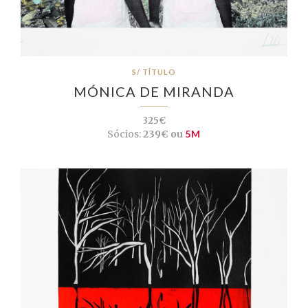
S/ TÍTULO
MÓNICA DE MIRANDA
325€
Sócios:
239€ ou
5M