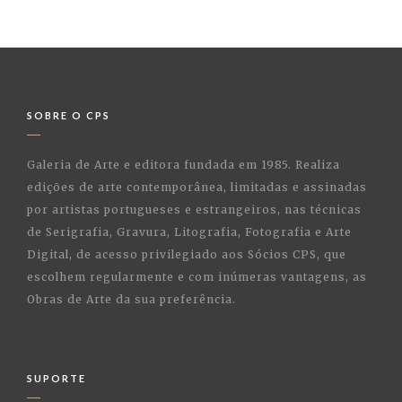
SOBRE O CPS
Galeria de Arte e editora fundada em 1985. Realiza
edições de arte contemporânea, limitadas e assinadas
por artistas portugueses e estrangeiros, nas técnicas
de Serigrafia, Gravura, Litografia, Fotografia e Arte
Digital, de acesso privilegiado aos Sócios CPS, que
escolhem regularmente e com inúmeras vantagens, as
Obras de Arte da sua preferência.
SUPORTE