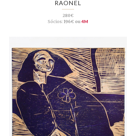
RAONEL
280€
Sócios:
196€ ou
4M