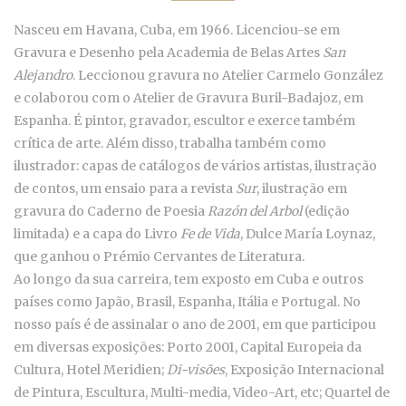
Nasceu em Havana, Cuba, em 1966. Licenciou-se em
Gravura e Desenho pela Academia de Belas Artes
San
Alejandro
. Leccionou gravura no Atelier Carmelo González
e colaborou com o Atelier de Gravura Buril-Badajoz, em
Espanha. É pintor, gravador, escultor e exerce também
crítica de arte. Além disso, trabalha também como
ilustrador: capas de catálogos de vários artistas, ilustração
de contos, um ensaio para a revista
Sur
, ilustração em
gravura do Caderno de Poesia
Razón del Arbol
(edição
limitada) e a capa do Livro
Fe de Vida
, Dulce María Loynaz,
que ganhou o Prémio Cervantes de Literatura.
Ao longo da sua carreira, tem exposto em Cuba e outros
países como Japão, Brasil, Espanha, Itália e Portugal. No
nosso país é de assinalar o ano de 2001, em que participou
em diversas exposições: Porto 2001, Capital Europeia da
Cultura, Hotel Meridien;
Di-visões
, Exposição Internacional
de Pintura, Escultura, Multi-media, Video-Art, etc; Quartel de