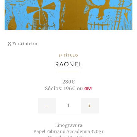
Ecrã inteiro
S/ TÍTULO
RAONEL
280€
Sócios:
196€ ou
4M
-
+
Linogravura
Papel Fabriano Accademia 350gr