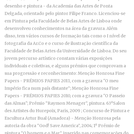
desenho e pintura - da Academia das Artes de Ponta
Delgada, orientado pelo pintor Filipe Franco. Licenciou-se
em Pintura pela Faculdade de Belas Artes de Lisboa onde
desenvolveu conhecimentos na área da gravura. Além
disso, tem vários cursos de formação tais como o I nível de
fotografia da Ar.Co e o curso de ilustração científica da
Faculdade de Belas Artes da Universidade de Lisboa. Do seu
jovem percurso artístico constam várias exposições
individuais e coletivas, e alguns prémios que comprovam a
sua progressão e reconhecimento: Menção Honrosa Fine
Papers - PRÉMIOS PAPIES 2011, com a gravura "O meu
Império fica num país distante”; Menção Honrosa Fine
Papers - PRÉMIOS PAPIES 2010, com a gravura "O Passeio
das Almas"; Prémio “Raymon Menager”, pintura. 63ºSalon
des Artistes du Hurepoix, Paris, 2009 ; Concurso de Pintura e
Escultura Artur Bual (Amadora) - Menção Honrosa pela
autoria da obra “God! Save America”, 2004; 1º Prémio de
pintura “O homem e o Mar”, inserido nas comemorações do