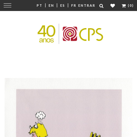
|
|
|
Mudar
PT
EN
ES
FR
ENTRAR
(0)
navegação