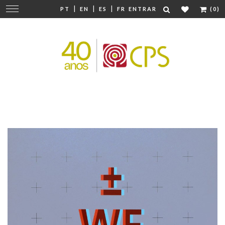
|
|
|
Mudar
PT
EN
ES
FR
ENTRAR
(0)
navegação