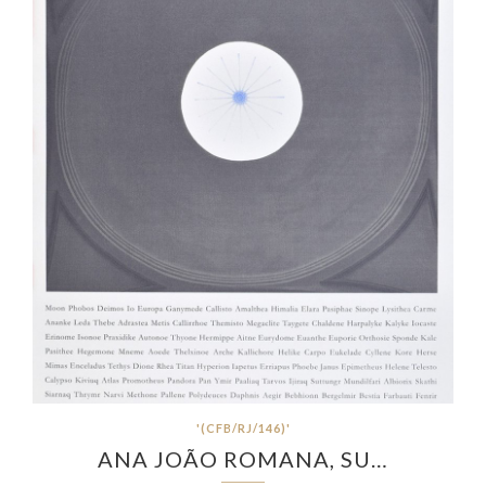
'(CFB/RJ/146)'
ANA JOÃO ROMANA, SU…