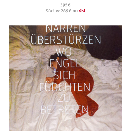
395€
Sócios:
289€ ou
6M