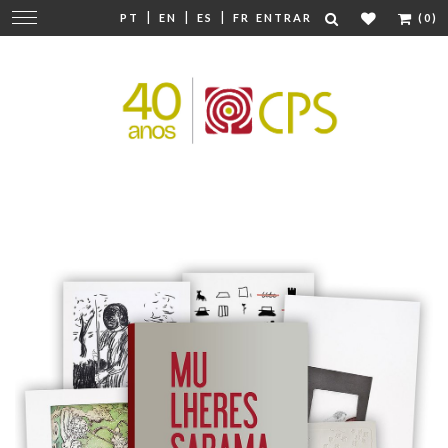
|
|
|
Mudar
PT
EN
ES
FR
ENTRAR
(0)
navegação