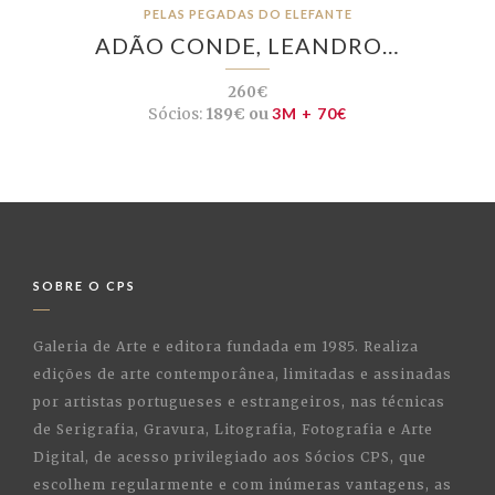
PELAS PEGADAS DO ELEFANTE
ADÃO CONDE, LEANDRO…
260€
Sócios:
189€ ou
3M + 70€
SOBRE O CPS
Galeria de Arte e editora fundada em 1985. Realiza
edições de arte contemporânea, limitadas e assinadas
por artistas portugueses e estrangeiros, nas técnicas
de Serigrafia, Gravura, Litografia, Fotografia e Arte
Digital, de acesso privilegiado aos Sócios CPS, que
escolhem regularmente e com inúmeras vantagens, as