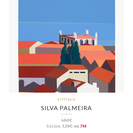
S/TÍTULO
SILVA PALMEIRA
460€
Sócios:
329€ ou
7M