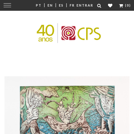
|
|
|
Mudar
PT
EN
ES
FR
ENTRAR
(0)
navegação