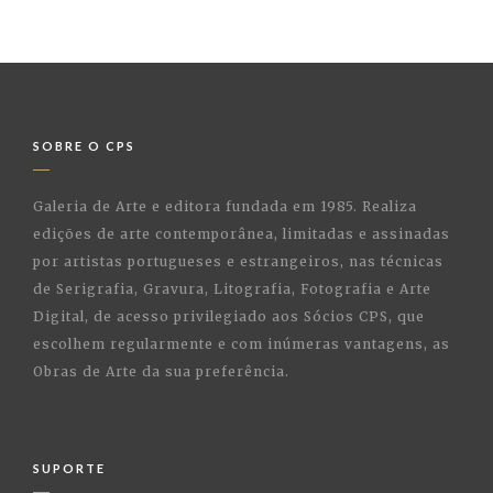
SOBRE O CPS
Galeria de Arte e editora fundada em 1985. Realiza
edições de arte contemporânea, limitadas e assinadas
por artistas portugueses e estrangeiros, nas técnicas
de Serigrafia, Gravura, Litografia, Fotografia e Arte
Digital, de acesso privilegiado aos Sócios CPS, que
escolhem regularmente e com inúmeras vantagens, as
Obras de Arte da sua preferência.
SUPORTE