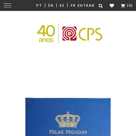
|
|
|
Mudar
PT
EN
ES
FR
ENTRAR
(0)
navegação