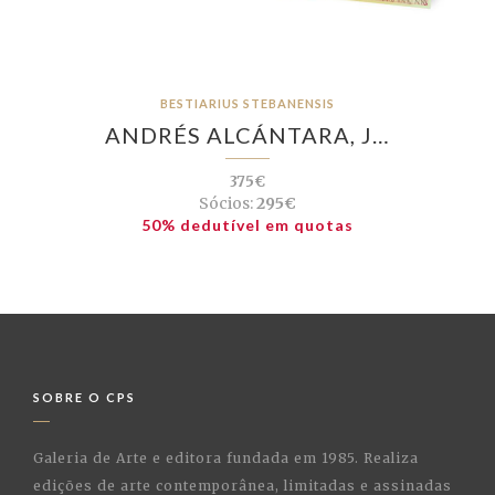
BESTIARIUS STEBANENSIS
ANDRÉS ALCÁNTARA, J…
375€
Sócios:
295€
50% dedutível em quotas
SOBRE O CPS
Galeria de Arte e editora fundada em 1985. Realiza
edições de arte contemporânea, limitadas e assinadas