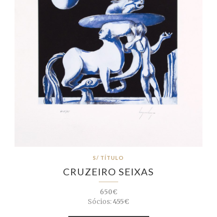
S/ TÍTULO
CRUZEIRO SEIXAS
650€
Sócios:
455€