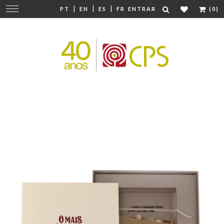
|
|
|
Mudar
PT
EN
ES
FR
ENTRAR
(0)
navegação