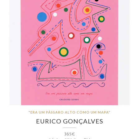
"ERA UM PÁSSARO ALTO COMO UM MAPA"
EURICO GONÇALVES
365€