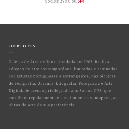
Sócios:
270€ ou
5M
SOBRE O CPS
Galeria de Arte e editora fundada em 1985. Realiza
edições de arte contemporânea, limitadas e assinadas
por artistas portugueses e estrangeiros, nas técnicas
de Serigrafia, Gravura, Litografia, Fotografia e Arte
Digital, de acesso privilegiado aos Sócios CPS, que
escolhem regularmente e com inúmeras vantagens, as
Obras de Arte da sua preferência.