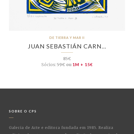
DE TIERRA Y MAR II
JUAN SEBASTIÁN CARN…
85€
Sócios:
59€ ou
1M + 15€
SOBRE O CPS
Galeria de Arte e editora fundada em 1985. Realiza