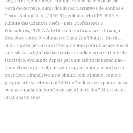
Negreiros e, em 2005, o Grande Prémio da Bienal de Vila
Nova de Cerveira. Autor dos livros: Narrativas de Sonhos e
Textos Automáticos (1950-51), editado pelo CPS, 1995; A
Pintura das Crianças e Nós - Pais, Professores e
Educadores, 1978; A Arte Descobre a Criança e a Criança
Descobre a Arte (4 volumes) e Dádá-Zen/Pintura-Escrita,
2005. No seu percurso artístico, contou com uma fase inicial
surrealista, originária das teorias freudianas na vertente do
fantástico, evoluindo depois para um asbtracionismo não-
geométrico e gestual, que valoriza, portanto, a mancha e o
traço livre e impulsivo. Esta pintura tem o intuito, como o
próprio artista referiu em 2003 de “reduzir-se a pouca coisa
ou quase nada, em função do vazio libertador”. Morreu em
2022, aos 90 anos.