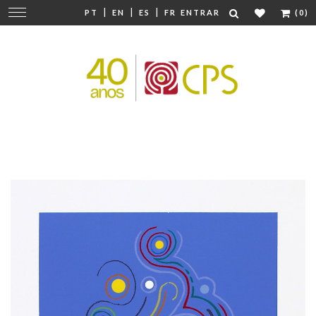
|
|
|
Mudar
PT
EN
ES
FR
ENTRAR
(0)
navegação