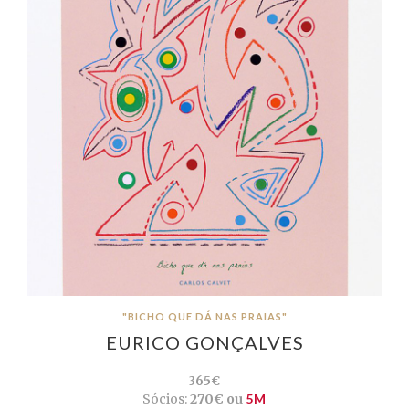
"BICHO QUE DÁ NAS PRAIAS"
EURICO GONÇALVES
365€
Sócios:
270€ ou
5M