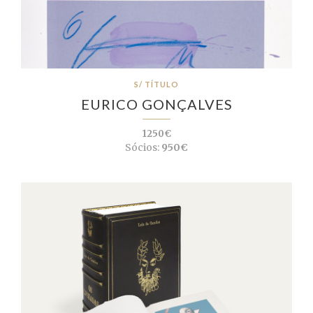
S/ TÍTULO
EURICO GONÇALVES
1250€
Sócios:
950€