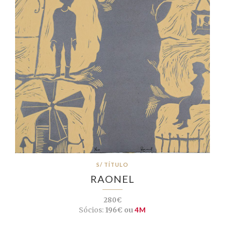
S/ TÍTULO
RAONEL
280€
Sócios:
196€ ou
4M