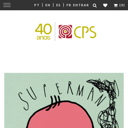
|
|
|
Mudar
PT
EN
ES
FR
ENTRAR
(0)
navegação