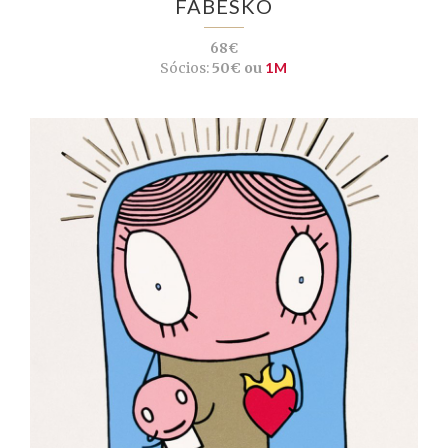
FABESKO
68€
Sócios:
50€ ou
1M