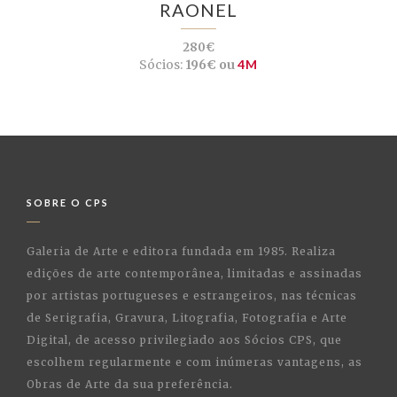
RAONEL
280€
Sócios:
196€ ou
4M
SOBRE O CPS
Galeria de Arte e editora fundada em 1985. Realiza
edições de arte contemporânea, limitadas e assinadas
por artistas portugueses e estrangeiros, nas técnicas
de Serigrafia, Gravura, Litografia, Fotografia e Arte
Digital, de acesso privilegiado aos Sócios CPS, que
escolhem regularmente e com inúmeras vantagens, as
Obras de Arte da sua preferência.