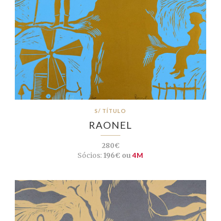
S/ TÍTULO
RAONEL
280€
Sócios:
196€ ou
4M