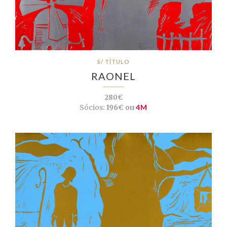
S/ TÍTULO
RAONEL
280€
Sócios:
196€ ou
4M