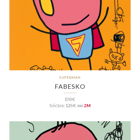
SUPERMAN
FABESKO
170€
Sócios:
125€ ou
2M