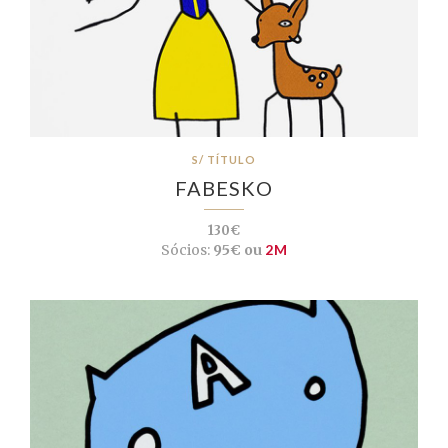
S/ TÍTULO
FABESKO
130€
Sócios:
95€ ou
2M