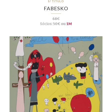
S/ TÍTULO
FABESKO
68€
Sócios:
50€ ou
1M