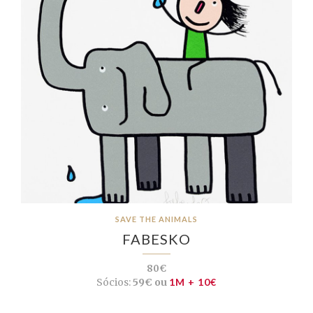
SAVE THE ANIMALS
FABESKO
80€
Sócios:
59€ ou
1M + 10€