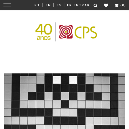
|
|
|
Mudar
PT
EN
ES
FR
ENTRAR
(0)
navegação