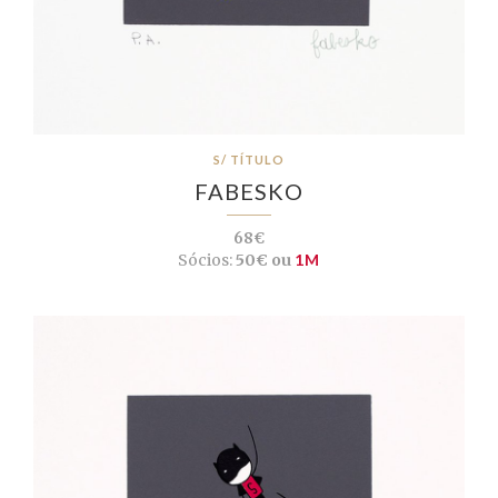
S/ TÍTULO
FABESKO
68€
Sócios:
50€ ou
1M