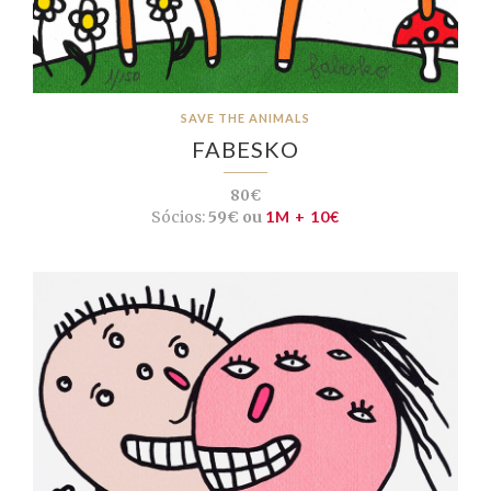
SAVE THE ANIMALS
FABESKO
80€
Sócios:
59€ ou
1M + 10€