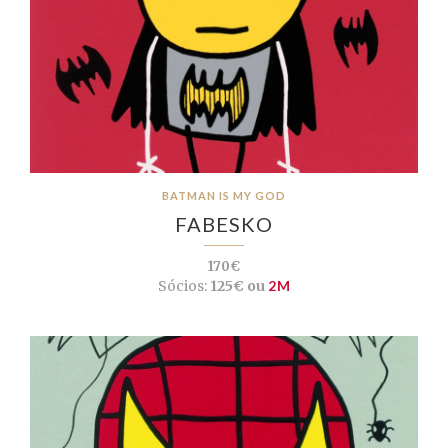
BATMAN IS MY GOD
FABESKO
170€
Sócios:
125€ ou
2M