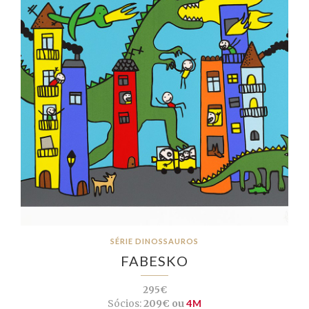
SÉRIE DINOSSAUROS
FABESKO
295€
Sócios:
209€ ou
4M