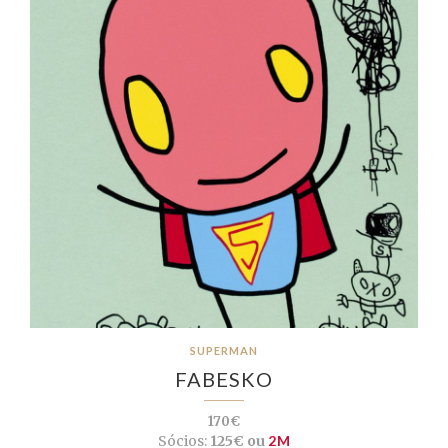
SUPERMAN
FABESKO
170€
Sócios:
125€ ou
2M