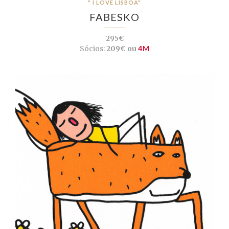
" I LOVE LISBOA"
FABESKO
295€
Sócios:
209€ ou
4M