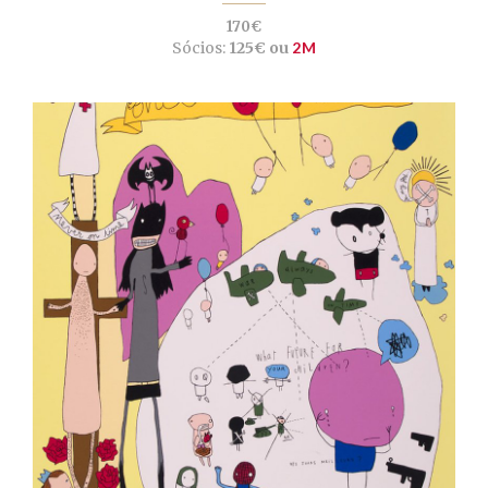
170€
Sócios:
125€ ou
2M