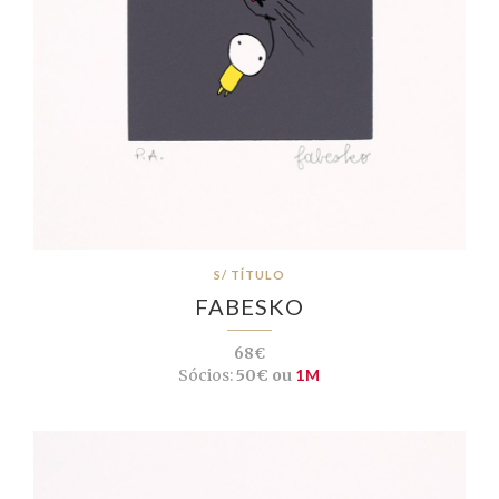
S/ TÍTULO
FABESKO
68€
Sócios:
50€ ou
1M