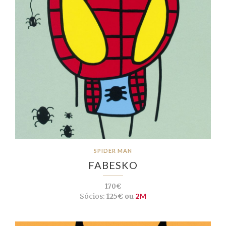
SPIDER MAN
FABESKO
170€
Sócios:
125€ ou
2M