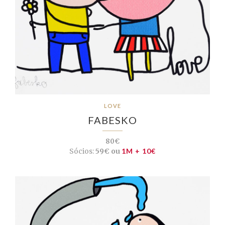
LOVE
FABESKO
80€
Sócios:
59€ ou
1M + 10€