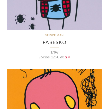
SPIDER MAN
FABESKO
170€
Sócios:
125€ ou
2M