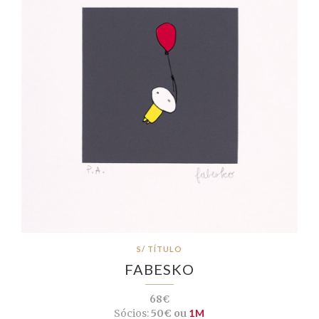
S/ TÍTULO
FABESKO
68€
Sócios:
50€ ou
1M