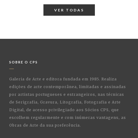
VER TODAS
SOBRE O CPS
Galeria de Arte e editora fundada em 1985. Realiza
edições de arte contemporânea, limitadas e assinadas
por artistas portugueses e estrangeiros, nas técnicas
de Serigrafia, Gravura, Litografia, Fotografia e Arte
Digital, de acesso privilegiado aos Sócios CPS, que
escolhem regularmente e com inúmeras vantagens, as
Obras de Arte da sua preferência.