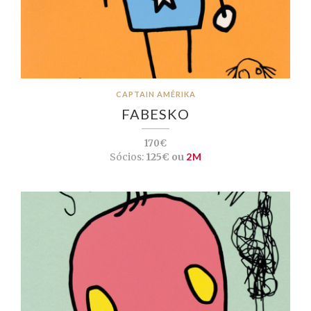
CAPTAIN AMÉRIKA
FABESKO
170€
Sócios:
125€ ou
2M