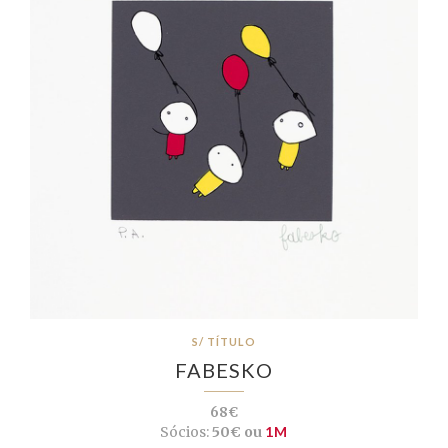
S/ TÍTULO
FABESKO
68€
Sócios:
50€ ou
1M