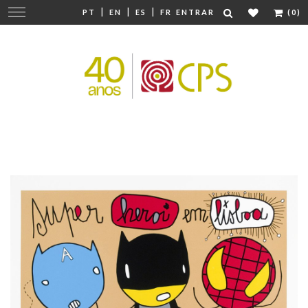
|
|
|
Mudar
PT
EN
ES
FR
ENTRAR
(0)
navegação