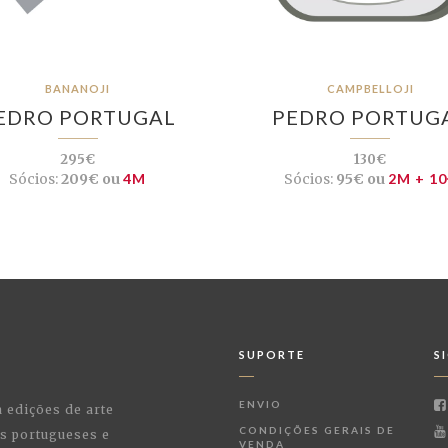
BANANOJI
CAMPBELLOJI
EDRO PORTUGAL
PEDRO PORTUG
295€
130€
Sócios:
209€ ou
4M
Sócios:
95€ ou
2M + 10
SUPORTE
S
ENVIO
a edições de arte
CONDIÇÕES GERAIS DE
as portugueses e
VENDA