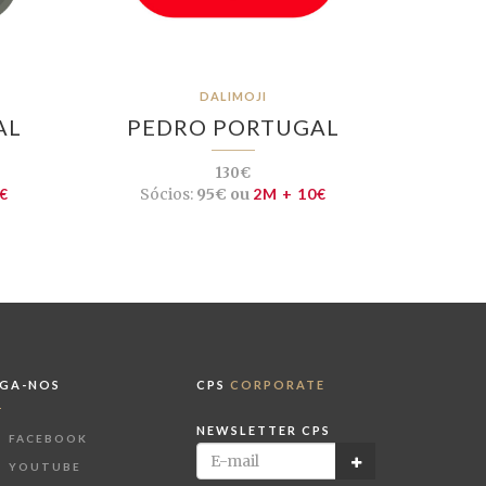
DALIMOJI
AL
PEDRO PORTUGAL
130€
€
Sócios:
95€ ou
2M + 10€
IGA-NOS
CPS
CORPORATE
NEWSLETTER CPS
FACEBOOK
YOUTUBE