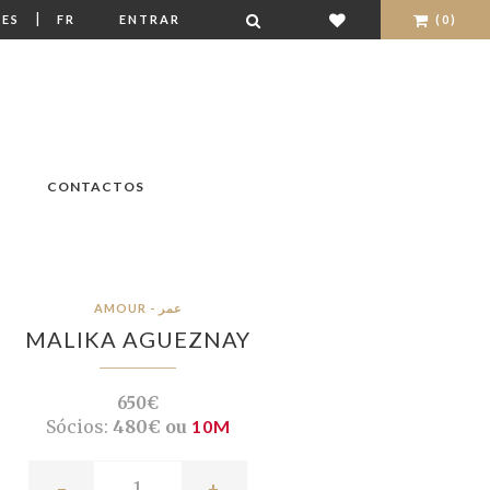
|
ES
FR
ENTRAR
(0)
CONTACTOS
AMOUR - عمر
MALIKA AGUEZNAY
650€
Sócios:
480€ ou
10M
-
+