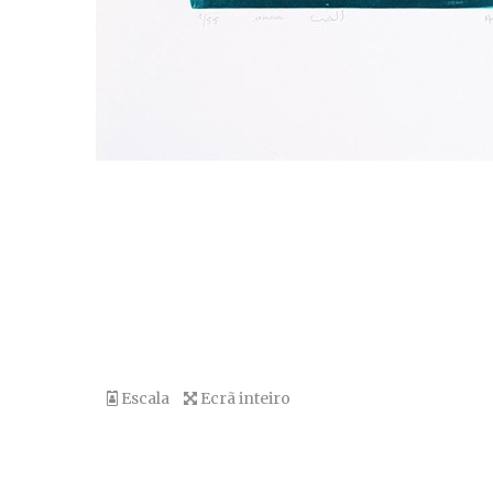
Escala
Ecrã inteiro