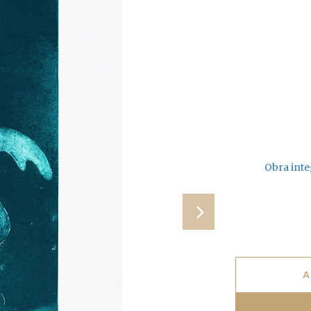
Obra inte
A