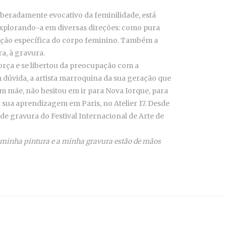
liberadamente evocativo da feminilidade, está
explorando-a em diversas direções: como pura
ação específica do corpo feminino. Também a
a, à gravura.
orça e se libertou da preocupação com a
m dúvida, a artista marroquina da sua geração que
em mãe, não hesitou em ir para Nova Iorque, para
sua aprendizagem em Paris, no Atelier 17. Desde
r de gravura do Festival Internacional de Arte de
 a minha pintura e a minha gravura estão de mãos