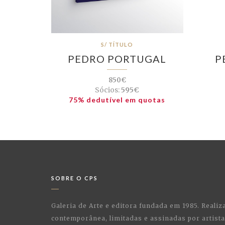
S/ TÍTULO
PEDRO PORTUGAL
P
850€
Sócios:
595€
75% dedutível em quotas
SOBRE O CPS
Galeria de Arte e editora fundada em 1985. Realiz
contemporânea, limitadas e assinadas por artist