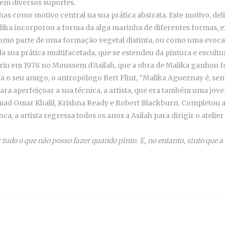
 em diversos suportes.
has como motivo central na sua prática abstrata. Este motivo, de
alika incorporou a forma da alga marinha de diferentes formas, 
 como parte de uma formação vegetal distinta, ou como uma evoc
 sua prática multifacetada, que se estendeu da pintura e escultur
briu em 1978 no Moussem d'Asilah, que a obra de Malika ganhou f
a o seu amigo, o antropólogo Bert Flint, "Malika Agueznay é, se
ara aperfeiçoar a sua técnica, a artista, que era também uma jov
d Omar Khalil, Krishna Ready e Robert Blackburn. Completou a 
a, a artista regressa todos os anos a Asilah para dirigir o atelie
 tudo o que não posso fazer quando pinto. E, no entanto, sinto que