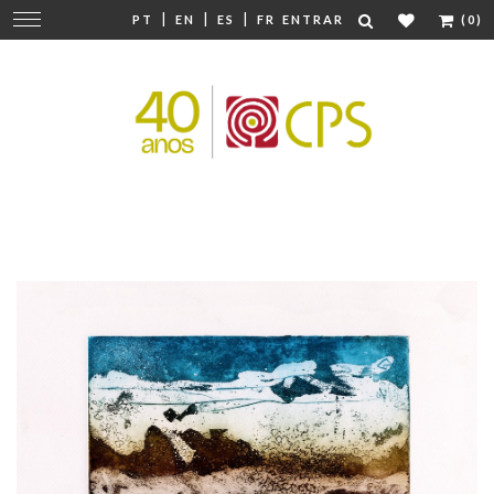
|
|
|
Mudar
PT
EN
ES
FR
ENTRAR
(0)
navegação