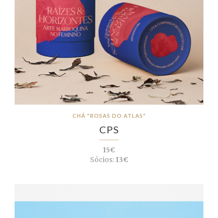
CHÁ "ROSAS DO ATLAS"
CPS
15€
Sócios:
13€