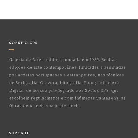
SOBRE O CPS
Galeria de Arte e editora fundada em 1985. Realiza
edições de arte contemporânea, limitadas e assinadas
por artistas portugueses e estrangeiros, nas técnicas
de Serigrafia, Gravura, Litografia, Fotografia e Arte
Digital, de acesso privilegiado aos Sócios CPS, que
escolhem regularmente e com inúmeras vantagens, as
Obras de Arte da sua preferência.
SUPORTE