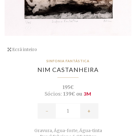
Ecrã inteiro
SINFONIA FANTÁSTICA
NIM CASTANHEIRA
195€
Sócios:
139€ ou
3M
-
+
Gravura, Água-forte, Água-tinta