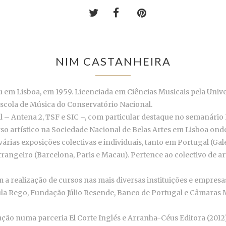
NIM CASTANHEIRA
u em Lisboa, em 1959. Licenciada em Ciências Musicais pela Unive
 Escola de Música do Conservatório Nacional.
– Antena 2, TSF e SIC –, com particular destaque no semanário E
rso artístico na Sociedade Nacional de Belas Artes em Lisboa ond
 várias exposições colectivas e individuais, tanto em Portugal (G
angeiro (Barcelona, Paris e Macau). Pertence ao colectivo de art
 a realização de cursos nas mais diversas instituições e empresa
la Rego, Fundação Júlio Resende, Banco de Portugal e Câmaras Mun
ução numa parceria El Corte Inglés e Arranha-Céus Editora (2012)