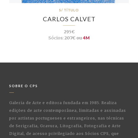
S/ TÍTULO
CARLOS CALVET
295€
Sócios:
207€ ou
4M
SOBRE O CPS
Galeria de Arte e editora fundada em 1985. Realiza
edições de arte contemporânea, limitadas e assinadas
por artistas portugueses e estrangeiros, nas técnicas
de Serigrafia, Gravura, Litografia, Fotografia e Arte
Digital, de acesso privilegiado aos Sócios CPS, que