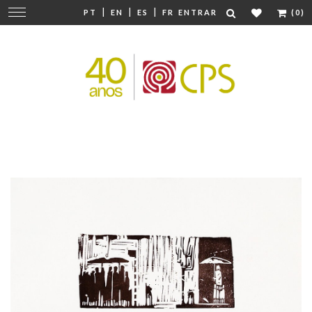
|
|
|
Mudar
PT
EN
ES
FR
ENTRAR
(0)
navegação