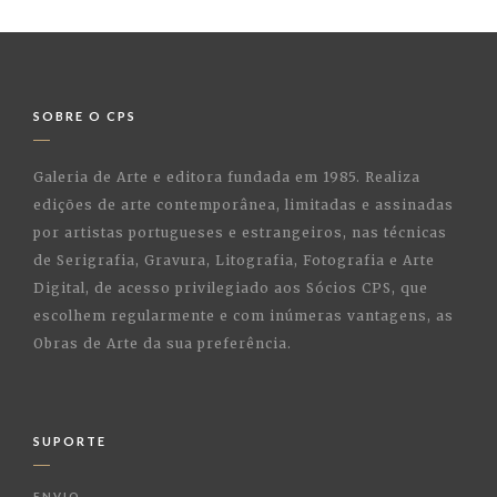
SOBRE O CPS
Galeria de Arte e editora fundada em 1985. Realiza
edições de arte contemporânea, limitadas e assinadas
por artistas portugueses e estrangeiros, nas técnicas
de Serigrafia, Gravura, Litografia, Fotografia e Arte
Digital, de acesso privilegiado aos Sócios CPS, que
escolhem regularmente e com inúmeras vantagens, as
Obras de Arte da sua preferência.
SUPORTE
ENVIO