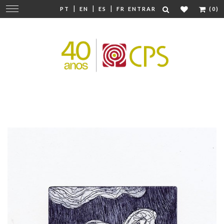
|
|
|
Mudar
PT
EN
ES
FR
ENTRAR
(0)
navegação