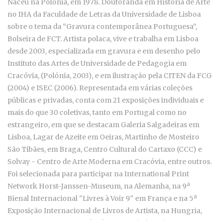
Naceu na Polónia, em 1978. Doutoranda em História de Arte
no IHA da Faculdade de Letras da Universidade de Lisboa
sobre o tema da “Gravura contemporânea Portuguesa”,
Bolseira de FCT. Artista polaca, vive e trabalha em Lisboa
desde 2003, especializada em gravura e em desenho pelo
Instituto das Artes de Universidade de Pedagogia em
Cracóvia, (Polónia, 2003), e em ilustração pela CITEN da FCG
(2004) e ISEC (2006). Representada em várias coleções
públicas e privadas, conta com 21 exposições individuais e
mais do que 30 coletivas, tanto em Portugal como no
estrangeiro, em que se destacam Galeria Salgadeiras em
Lisboa, Lagar de Azeite em Oeiras, Martinho de Mosteiro
São Tibães, em Braga, Centro Cultural do Cartaxo (CCC) e
Solvay - Centro de Arte Moderna em Cracóvia, entre outros.
Foi selecionada para participar na International Print
Network Horst-Janssen-Museum, na Alemanha, na 9ª
Bienal Internacional "Livres à Voir 9" em França e na 5ª
Exposição Internacional de Livros de Artista, na Hungria,