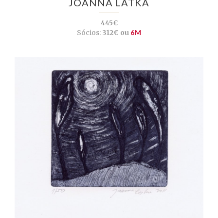
JOANNA LATKA
445€
Sócios:
312€ ou
6M