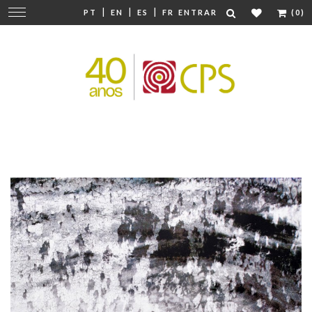
|
|
|
Mudar
PT
EN
ES
FR
ENTRAR
(0)
navegação