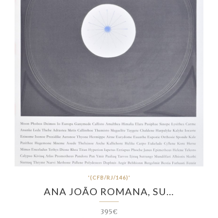
'(CFB/RJ/146)'
ANA JOÃO ROMANA, SU…
395€