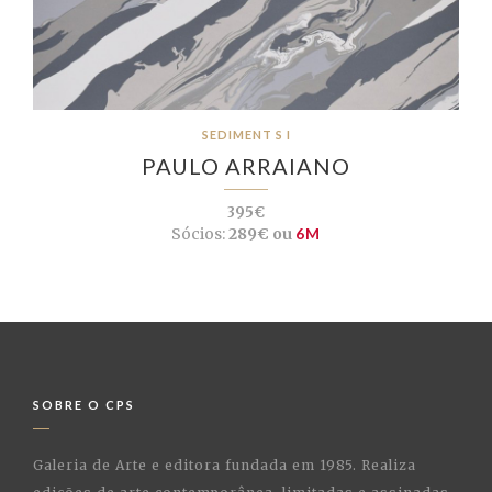
SEDIMENT S I
PAULO ARRAIANO
395€
Sócios:
289€ ou
6M
SOBRE O CPS
Galeria de Arte e editora fundada em 1985. Realiza