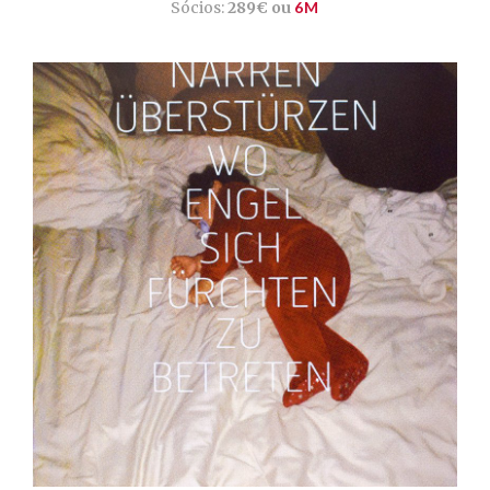
Sócios:
289€ ou
6M